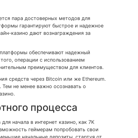
ется пара достоверных методов для
атформы гарантируют быстрое и надежное
лайн-казино дают вознаграждения за
ти платформы обеспечивают надежный
того, операции с использованием
ачительным преимуществом для клиентов.
я средств через Bitcoin или же Ethereum.
 Тем не менее важно осознавать о
азино.
ртного процесса
для начала в интернет казино, как 7K
возможность геймерам попробовать свои
еньшие начальные депозиты, стартуя от