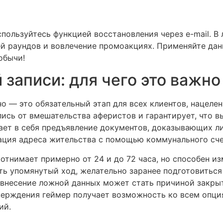
спользуйтесь функцией восстановления через e-mail. В
сей раундов и вовлечение промоакциях. Применяйте да
обычи!
записи: для чего это важно
 — это обязательный этап для всех клиентов, нацеленн
ись от вмешательства аферистов и гарантирует, что в
ает в себя предъявление документов, доказывающих лич
ция адреса жительства с помощью коммунального сче
отнимает примерно от 24 и до 72 часа, но способен из
ь упомянутый ход, желательно заранее подготовиться 
 внесение ложной данных может стать причиной закрыт
верждения геймер получает возможность ко всем опци
ий.