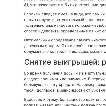
$1, что позволяет им быть доступными да
Впрочем следует иметь в виду, что самый
целью получить вступительный поощрение
тщательно анализировать положения любо
способы депозита: определённые из них 
Оптимальный определение самого низкого 
денежным фондом. Это в особенности знач
обдуманного контроля к вкладам, можно с
Снятие выигрышей: 
Во время получения добычи из виртуальн
следует принимать во внимание. В первую
большую выплату средств. Например, сама
тысяч долларов, в зависимости от уровня
Вдобавок к этому, большинство казино пр
подразумевает, что участник должен пост