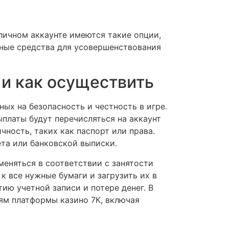
 личном аккаунте имеются такие опции,
нные средства для усовершенствования
 и как осуществить
ых на безопасность и честность в игре.
ыплаты будут перечисляться на аккаунт
ность, таких как паспорт или права.
та или банковской выписки.
меняться в соответствии с занятости
к все нужные бумаги и загрузить их в
ию учетной записи и потере денег. В
ям платформы казино 7К, включая