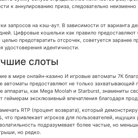
сти к аннулированию приза, следовательно неизменно
ки запросов на кэш-аут. В зависимости от варианта де
 дней. Цифровые кошельки как правило предоставляют
 целью предотвратить отсрочек, советуется заранее п
я удостоверения идентичности.
учшие слоты
е в мире онлайн-казино И игровые автоматы 7К благ
е автоматы предоставляют не только захватывающий г
 аппараты, как Mega Moolah и Starburst, знамениты с
ют геймерам эксклюзивный впечатления благодаря про
амечать RTP (процент возврата), который демонстриру
, что привлекает игроков для пользователей, ищущих
олатильность подразумевает более частые, но меньшие
рыши, но редко.