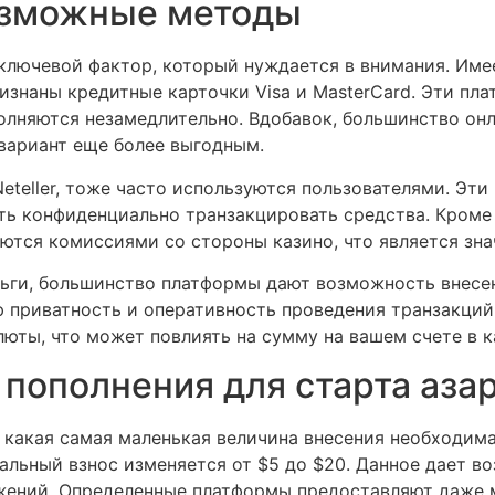
озможные методы
 ключевой фактор, который нуждается в внимания. Име
изнаны кредитные карточки Visa и MasterCard. Эти пл
олняются незамедлительно. Вдобавок, большинство он
 вариант еще более выгодным.
 Neteller, тоже часто используются пользователями. Э
ть конфиденциально транзакцировать средства. Кроме 
ются комиссиями со стороны казино, что является зн
ьги, большинство платформы дают возможность внесени
приватность и оперативность проведения транзакций.
юты, что может повлиять на сумму на вашем счете в к
 пополнения для старта аза
какая самая маленькая величина внесения необходима 
мальный взнос изменяется от $5 до $20. Данное дает 
жений. Определенные платформы предоставляют даже м