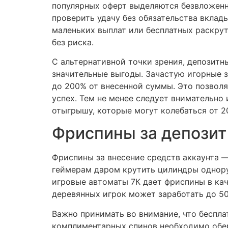
популярных оферт выделяются безвложенн
проверить удачу без обязательства вклады
маленьких выплат или бесплатных раскру
без риска.
С альтернативной точки зрения, депозитн
значительные выгоды. Зачастую игорные 
до 200% от внесенной суммы. Это позволя
успех. Тем не менее следует внимательно
отыгрышу, которые могут колебаться от 2
Фриспины за депозит
Фриспины за внесение средств аккаунта 
геймерам даром крутить цилиндры однорук
игровые автоматы 7К дает фриспины в кач
деревянных игрок может заработать до 5
Важно принимать во внимание, что беспла
комплиментарных спинов необходимо обер