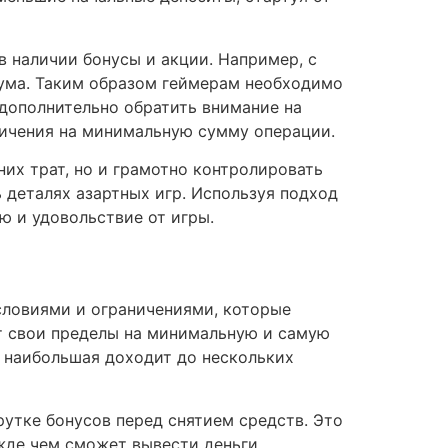
 наличии бонусы и акции. Например, с
ума. Таким образом геймерам необходимо
дополнительно обратить внимание на
ничения на минимальную сумму операции.
их трат, но и грамотно контролировать
 деталях азартных игр. Используя подход
ю и удовольствие от игры.
словиями и ограничениями, которые
ет свои пределы на минимальную и самую
к наибольшая доходит до нескольких
утке бонусов перед снятием средств. Это
жде чем сможет вывести деньги.