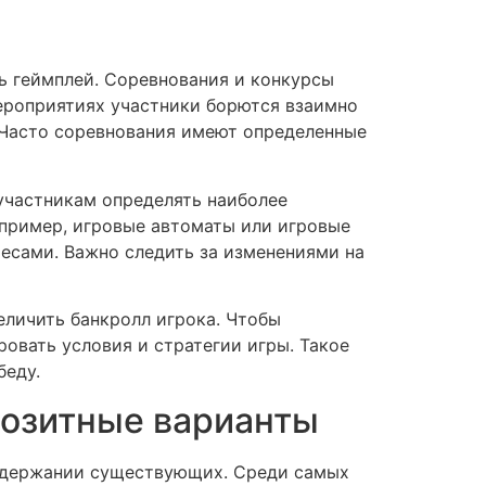
ь геймплей. Соревнования и конкурсы
ероприятиях участники борются взаимно
. Часто соревнования имеют определенные
участникам определять наиболее
апример, игровые автоматы или игровые
ресами. Важно следить за изменениями на
еличить банкролл игрока. Чтобы
овать условия и стратегии игры. Такое
беду.
позитные варианты
оддержании существующих. Среди самых