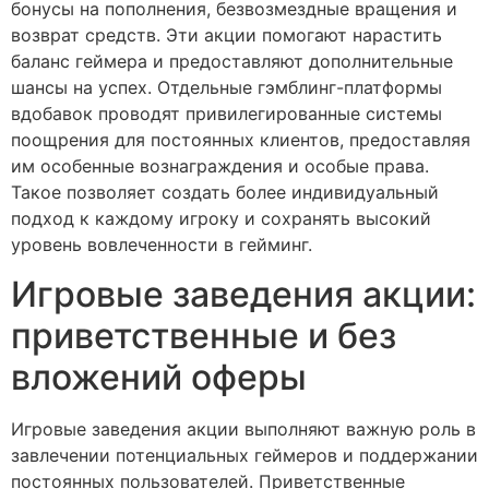
бонусы на пополнения, безвозмездные вращения и
возврат средств. Эти акции помогают нарастить
баланс геймера и предоставляют дополнительные
шансы на успех. Отдельные гэмблинг-платформы
вдобавок проводят привилегированные системы
поощрения для постоянных клиентов, предоставляя
им особенные вознаграждения и особые права.
Такое позволяет создать более индивидуальный
подход к каждому игроку и сохранять высокий
уровень вовлеченности в гейминг.
Игровые заведения акции:
приветственные и без
вложений оферы
Игровые заведения акции выполняют важную роль в
завлечении потенциальных геймеров и поддержании
постоянных пользователей. Приветственные