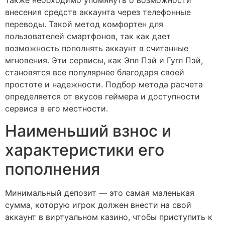
внесения средств аккаунта через телефонные
переводы. Такой метод комфортен для
пользователей смартфонов, так как дает
возможность пополнять аккаунт в считанные
мгновения. Эти сервисы, как Эпл Пэй и Гугл Пэй,
становятся все популярнее благодаря своей
простоте и надежности. Подбор метода расчета
определяется от вкусов геймера и доступности
сервиса в его местности.
Наименьший взнос и
характеристики его
пополнения
Минимальный депозит — это самая маленькая
сумма, которую игрок должен внести на свой
аккаунт в виртуальном казино, чтобы приступить к