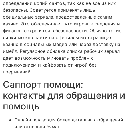
определении копий сайтов, так как не все из них
безопасны. Советуется применять лишь
официальные зеркала, предоставленные самим
казино. Это обеспечивает, что игровые сведения и
финансы сохранятся в безопасности. Обычно такие
линки можно найти на официальных страницах
казино в социальных медиа или через доставку на
имейл. Регулярное обновка списка рабочих зеркал
дает возможность миновать проблем с
подключением и кайфовать от игрой без
прерываний.
Саппорт помощи:
контакты для обращения и
помощь
Онлайн почта: для более детальных обращений
или отправки бумаг.