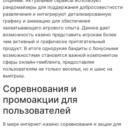
опциями. Актуальные сервисы используют
рандомайзеры для поддержания добросовестности
развлечения и интегрируют детализированную
графику и анимацию для обеспечения
захватывающего игрового опыта. Данное дает
возможность казино представить игрокам более
чем активный и графически притягательный
продукт. В итоге однорукие бандиты с бонусными
возможностями становятся важной компонентом
сферы онлайн-гемблинга, предоставляя
пользователям не только веселье, но и шанс на
выигрыш.
Соревнования и
промоакции для
пользователей
В мире интернет-казино соревнования и акции для