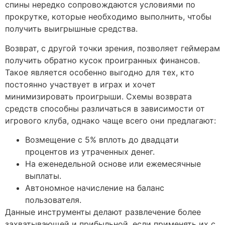
спины нередко сопровождаются условиями по
прокрутке, которые необходимо выполнить, чтобы
получить выигрышные средства.
Возврат, с другой точки зрения, позволяет геймерам
получить обратно кусок проигранных финансов.
Такое является особенно выгодно для тех, кто
постоянно участвует в играх и хочет
минимизировать проигрыши. Схемы возврата
средств способны различаться в зависимости от
игрового клуба, однако чаще всего они предлагают:
Возмещение с 5% вплоть до двадцати
процентов из утраченных денег.
На еженедельной основе или ежемесячные
выплаты.
Автономное начисление на баланс
пользователя.
Данные инструменты делают развлечение более
захватывающей и прибыльной, если применять их с