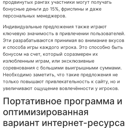
продвинутых рангах участники могут получать
бонусные деньги до 15%, фриспины и даже
персональных менеджеров.
Индивидуальные предложения также играют
ключевую значимость в привлечении пользователей.
Эти разрабатываются принимая во внимание вкусов
и способа игры каждого игрока. Это способно быть
бонусом на счет, который соразмерен их
излюбленным играм, или эксклюзивные
соревнования с большими выигрышными суммами.
Необходимо заметить, что такие предложения не
только повышают привлекательность к сайту, но и
увеличивают ощущение вовлечённости у игроков.
Портативное программа и
оптимизированная
вариант интернет-ресурса