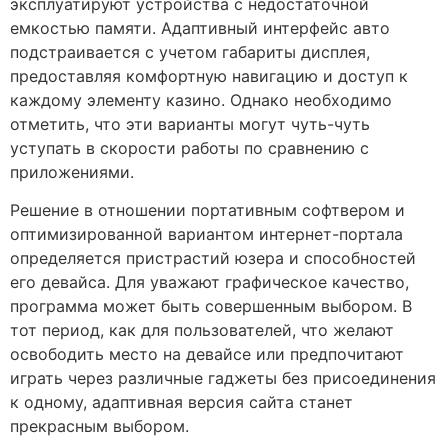
эксплуатируют устройства с недостаточной
емкостью памяти. Адаптивный интерфейс авто
подстраивается с учетом габариты дисплея,
предоставляя комфортную навигацию и доступ к
каждому элементу казино. Однако необходимо
отметить, что эти варианты могут чуть-чуть
уступать в скорости работы по сравнению с
приложениями.
Решение в отношении портативным софтвером и
оптимизированной вариантом интернет-портала
определяется пристрастий юзера и способностей
его девайса. Для уважают графическое качество,
программа может быть совершенным выбором. В
тот период, как для пользователей, что желают
освободить место на девайсе или предпочитают
играть через различные гаджеты без присоединения
к одному, адаптивная версия сайта станет
прекрасным выбором.