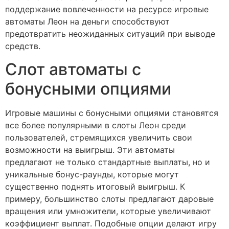
поддержание вовлеченности на ресурсе игровые
автоматы Леон на деньги способствуют
предотвратить неожиданных ситуаций при выводе
средств.
Слот автоматы с
бонусными опциями
Игровые машины с бонусными опциями становятся
все более популярными в слоты Леон среди
пользователей, стремящихся увеличить свои
возможности на выигрыш. Эти автоматы
предлагают не только стандартные выплаты, но и
уникальные бонус-раунды, которые могут
существенно поднять итоговый выигрыш. К
примеру, большинство слоты предлагают даровые
вращения или умножители, которые увеличивают
коэффициент выплат. Подобные опции делают игру