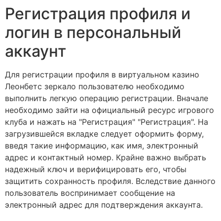
Регистрация профиля и
логин в персональный
аккаунт
Для регистрации профиля в виртуальном казино
Леонбетс зеркало пользователю необходимо
выполнить легкую операцию регистрации. Вначале
необходимо зайти на официальный ресурс игрового
клуба и нажать на "Регистрация" "Регистрация". На
загрузившейся вкладке следует оформить форму,
введя такие информацию, как имя, электронный
адрес и контактный номер. Крайне важно выбрать
надежный ключ и верифицировать его, чтобы
защитить сохранность профиля. Вследствие данного
пользователь воспринимает сообщение на
электронный адрес для подтверждения аккаунта.