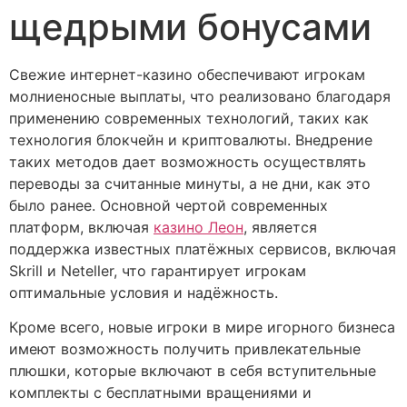
щедрыми бонусами
Свежие интернет-казино обеспечивают игрокам
молниеносные выплаты, что реализовано благодаря
применению современных технологий, таких как
технология блокчейн и криптовалюты. Внедрение
таких методов дает возможность осуществлять
переводы за считанные минуты, а не дни, как это
было ранее. Основной чертой современных
платформ, включая
казино Леон
, является
поддержка известных платёжных сервисов, включая
Skrill и Neteller, что гарантирует игрокам
оптимальные условия и надёжность.
Кроме всего, новые игроки в мире игорного бизнеса
имеют возможность получить привлекательные
плюшки, которые включают в себя вступительные
комплекты с бесплатными вращениями и