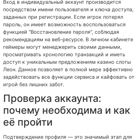
Вход в индивидуальный аккаунт производится
посредством имени пользователя и ключа доступа,
заданных при регистрации. Если игрок потерял
пароль, он имеет возможность воспользоваться
функцией "Восстановление пароля", соблюдая
рекомендациям на веб-ресурсе. В личном кабинете
геймеры могут менеджерить своими данными,
просматривать хронологию транзакций и иметь
доступ к уникальным предложениям казино слоты
Леон. Данное позволяет в полной мере эффективно
задействовать все функции сервиса и кайфовать от
игрой без лишних забот.
Проверка аккаунта:
почему необходима и как
её пройти
Подтверждение профиля — это значимый этап для