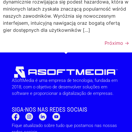
dynamicznie rozwijająca się podest hazardowa, która w
minionych latach zyskała znaczącą popularność wśród
naszych zawodników. Wyróżnia się nowoczesnym
interfejsem, intuicyjną nawigacją oraz bogatą ofertą
gier dostępnych dla użytkowników […]
Próximo
→
ASoftMedia é uma empresa de tecnologia, fundada em
2018, com o objetivo de desenvolver soluções em
software e proporcionar a digitalização de empresas.
SIGA-NOS NAS REDES SOCIAIS
Fique atualizado sobre tudo que postamos nas nossas