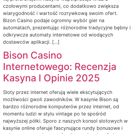
czołowymi producentami, co dodatkowo zwiększa
wiarygodność i wartość rozrywkową swoim ofert.
Bizon Casino podaje ogromny wybór gier na
automatach, prezentując różnorodne tradycyjne bębny i
odkrywcze automaty internetowe od wiodących
dostawców aplikacji. […]
Bison Casino
Internetowego: Recenzja
Kasyna I Opinie 2025
Sloty przez internet oferują wiele ekscytujących
możliwości gwoli zawodników. W kasynie Bison są
bardzo różnorodne komputerów przez internet, od
momentu ludzi w stylu vintage po te spośród
najwyższej półki. Sporo z naszych konsol slotowych w
kasynie online oferuje fascynujące rundy bonusowe i