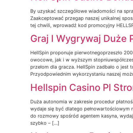
By uzyskać szczegółowe wiadomości na sprawa
Zaakceptować przegap naszej unikalnej sposo
tej chwili, wprowadź kod promocyjny HELLSPI
Graj I Wygrywaj Duże P
HellSpin proponuje pierwotnegoprzeszło 20
owocowe, jak i w wyższym stopniuwspółczesne
przełom dla gracza. HellSpin zadbało o jest 
Przyodpowiednim wykorzystaniu naszej moż
Hellspin Casino Pl St
Duża autonomia w zakresie procedur płatnośc
wydaje się być dlatego pełnowartościowym
do rozmowy spośród agentem kasyna, wydaje 
szybko – […]