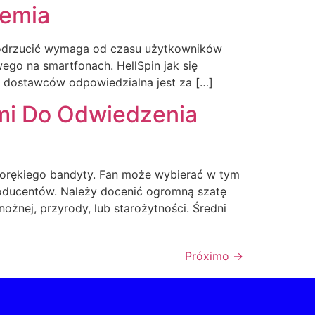
remia
o odrzucić wymaga od czasu użytkowników
wego na smartfonach. HellSpin jak się
et dostawców odpowiedzialna jest za […]
ami Do Odwiedzenia
dnorękiego bandyty. Fan może wybierać w tym
oducentów. Należy docenić ogromną szatę
żnej, przyrody, lub starożytności. Średni
Próximo
→