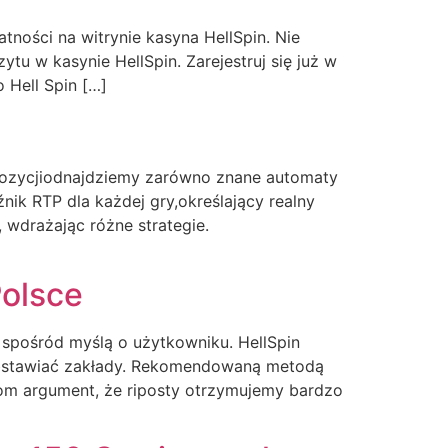
ności na witrynie kasyna HellSpin. Nie
u w kasynie HellSpin. Zarejestruj się już w
 Hell Spin […]
pozycjiodnajdziemy zarówno znane automaty
ik RTP dla każdej gry,określający realny
 wdrażając różne strategie.
Polsce
 spośród myślą o użytkowniku. HellSpin
bstawiać zakłady. Rekomendowaną metodą
com argument, że riposty otrzymujemy bardzo