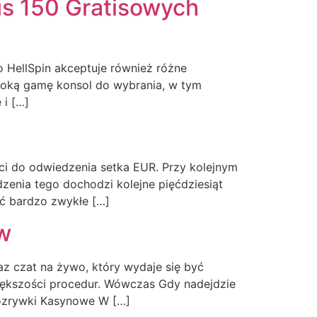
s 150 Gratisowych
o HellSpin akceptuje również różne
eroką gamę konsol do wybrania, w tym
 i […]
 do odwiedzenia setka EUR. Przy kolejnym
nia tego dochodzi kolejne pięćdziesiąt
yć bardzo zwykłe […]
w
z czat na żywo, który wydaje się być
większości procedur. Wówczas Gdy nadejdzie
 Rozrywki Kasynowe W […]