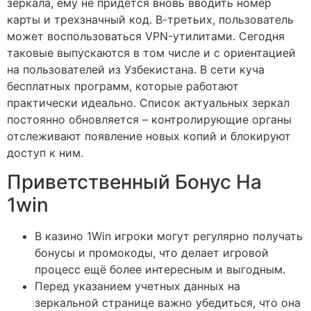
зеркала, ему не придется вновь вводить номер
карты и трехзначный код. В-третьих, пользователь
может воспользоваться VPN-утилитами. Сегодня
таковые выпускаются в том числе и с ориентацией
на пользователей из Узбекистана. В сети куча
бесплатных программ, которые работают
практически идеально. Список актуальных зеркал
постоянно обновляется – контролирующие органы
отслеживают появление новых копий и блокируют
доступ к ним.
Приветственный Бонус На
1win
В казино 1Win игроки могут регулярно получать
бонусы и промокоды, что делает игровой
процесс ещё более интересным и выгодным.
Перед указанием учетных данных на
зеркальной странице важно убедиться, что она