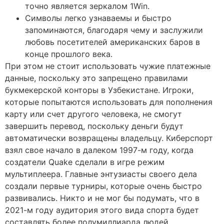
точно является зеркалом 1Win.
Символы легко узнаваемы и быстро
запоминаются, благодаря чему и заслужили
любовь посетителей американских баров в
конце прошлого века.
При этом не стоит использовать чужие платежные
данные, поскольку это запрещено правилами
букмекерской конторы в Узбекистане. Игроки,
которые попытаются использовать для пополнения
карту или счет другого человека, не смогут
завершить перевод, поскольку деньги будут
автоматически возвращены владельцу. Киберспорт
взял свое начало в далеком 1997-м году, когда
создатели Quake сделали в игре режим
мультиплеера. Главные энтузиасты своего дела
создали первые турниры, которые очень быстро
развивались. Никто и не мог бы подумать, что в
2021-м году аудитория этого вида спорта будет
составлять более полумиллиарда людей.