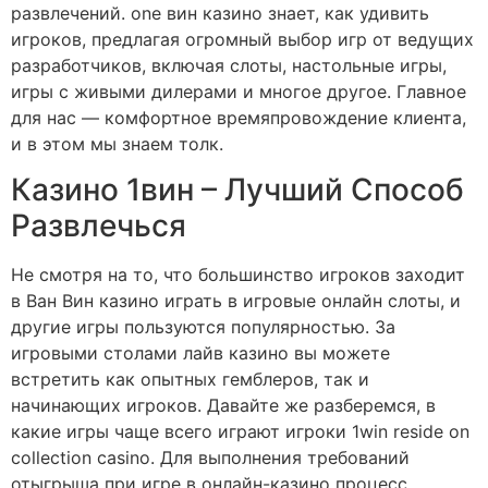
развлечений. one вин казино знает, как удивить
игроков, предлагая огромный выбор игр от ведущих
разработчиков, включая слоты, настольные игры,
игры с живыми дилерами и многое другое. Главное
для нас — комфортное времяпровождение клиента,
и в этом мы знаем толк.
Казино 1вин – Лучший Способ
Развлечься
Не смотря на то, что большинство игроков заходит
в Ван Вин казино играть в игровые онлайн слоты, и
другие игры пользуются популярностью. За
игровыми столами лайв казино вы можете
встретить как опытных гемблеров, так и
начинающих игроков. Давайте же разберемся, в
какие игры чаще всего играют игроки 1win reside on
collection casino. Для выполнения требований
отыгрыша при игре в онлайн-казино процесс