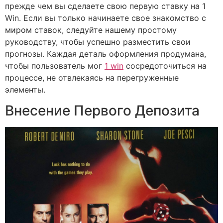
прежде чем вы сделаете свою первую ставку на 1
Win. Если вы только начинаете свое знакомство с
миром ставок, следуйте нашему простому
руководству, чтобы успешно разместить свои
прогнозы. Каждая деталь оформления продумана,
чтобы пользователь мог
1 win
сосредоточиться на
процессе, не отвлекаясь на перегруженные
элементы.
Внесение Первого Депозита