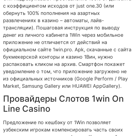
с коэффициентом исходов от just one.30 (или
обернуть 100% пополнения на азартных
развлечениях в казино – автоматы, лайв-
трансляции). Пошаговая инструкция по выводу
денег из личного кабинета 1Win через мобильное
приложение не отличается от действий на
официальном сайте 1win.pro. Apk, скачанные с сайта
букмекерской конторы и казино 1Вин, нужно
распаковать кликом на архив. Смартфон покажет
уведомление о том, что приложение загружено не
из официальных источников (Google Perform / Play
Market, Samsung Gallery или HUAWEI AppGallery).
Провайдеры Слотов 1win On
Line Casino
Предложение по кешбэку от 1Win позволяет
узбекским игрокам компенсировать часть своих