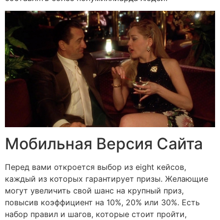
Мобильная Версия Сайта
Перед вами откроется выбор из eight кейсов,
каждый из которых гарантирует призы. Желающие
могут увеличить свой шанс на крупный приз,
повысив коэффициент на 10%, 20% или 30%. Есть
набор правил и шагов, которые стоит пройти,