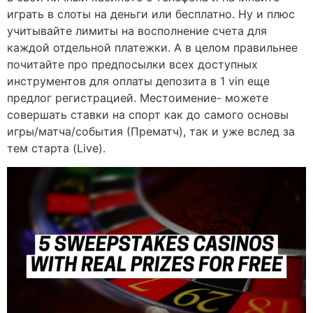
играть в слоты на деньги или бесплатно. Ну и плюс
учитывайте лимиты на восполнение счета для
каждой отдельной платежки. А в целом правильнее
почитайте про предпосылки всех доступных
инструментов для оплаты депозита в 1 vin еще
предлог регистрацией. Местоимение- можете
совершать ставки на спорт как до самого основы
игры/матча/события (Прематч), так и уже вслед за
тем старта (Live).