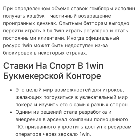
При определенном объеме ставок гемблеры исполин
получать кэшбэк – частичный возвращение
проигранных дензнак. Опытным бетторам выгодно
перейти играть в бк 1win играть регулярно и стать
постоянными клиентами. Иногда официальный
ресурс 1win может быть недоступен из-за
блокировок в некоторых странах.
Ставки На Спорт В 1win
Букмекерской Конторе
Это целый мир возможностей для игроков,
желающих погрузиться в увлекательный мир
покера и изучить его с самых разных сторон.
Одним из решений стала разработка и
внедрение в арсенал компании полноценного
ПО, призванного упростить доступ к ресурсам
оператора через зеркало 1win.