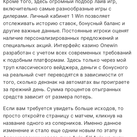
Кроме того, здесь огромный подбор лайв игр,
включительно самые разнообразные игры с
дилерами. Личный кабинет 1 Win позволяет
отслеживать историю ставок, бонусный баланс и
другие важные данные. Постоянные игроки оценят
наличие персонализированных предложений и
специальных акций. Интерфейс казино Onewin
разработан с учетом всех современных требований
к подобным платформам. Здесь только через мой
труп классического вейджера, деньги с бонусного
на реальный счет переводятся в зависимости от
того, сколько дензнак на автоматах вы проиграете
за прежний день. Сумма процентов отыгранных
средств зависит от размера потерь.
Если вам требуется увидеть больше исходов, то
просто откройте страницу с матчем, кликнув на
название одного из соперников. Именно данное
изменение и стало еще одним новым по этапу в