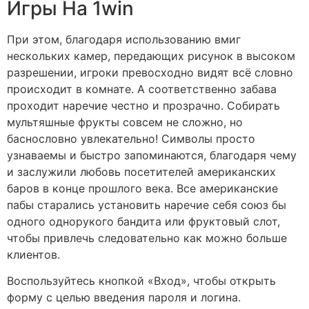
Игры На 1win
При этом, благодаря использованию вмиг
нескольких камер, передающих рисунок в высоком
разрешении, игроки превосходно видят всё словно
происходит в комнате. А соответственно забава
проходит наречие честно и прозрачно. Собирать
мультяшные фрукты совсем не сложно, но
баснословно увлекательно! Символы просто
узнаваемы и быстро запоминаются, благодаря чему
и заслужили любовь посетителей американских
баров в конце прошлого века. Все американские
пабы старались установить наречие себя союз бы
одного однорукого бандита или фруктовый слот,
чтобы привлечь следовательно как можно больше
клиентов.
Воспользуйтесь кнопкой «Вход», чтобы открыть
форму с целью введения пароля и логина.