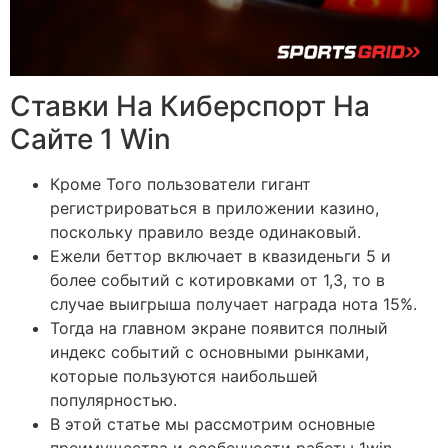
Ставки На Киберспорт На
Сайте 1 Win
Кроме Того пользователи гигант
регистрироваться в приложении казино,
поскольку правило везде одинаковый.
Ежели беттор включает в квазиденьги 5 и
более событий с котировками от 1,3, то в
случае выигрыша получает награда нота 15%.
Тогда на главном экране появится полный
индекс событий с основными рынками,
которые пользуются наибольшей
популярностью.
В этой статье мы рассмотрим основные