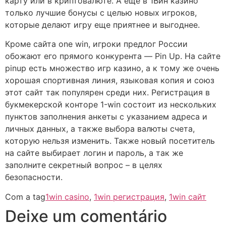
карту или в криптовалюте. А еще в 1Вин казино
только лучшие бонусы с целью новых игроков,
которые делают игру еще приятнее и выгоднее.
Кроме сайта one win, игроки предлог России
обожают его прямого конкурента — Pin Up. На сайте
pinup есть множество игр казино, а к тому же очень
хорошая спортивная линия, языковая копия и союз
этот сайт так популярен среди них. Регистрация в
букмекерской конторе 1-win состоит из нескольких
пунктов заполнения анкеты с указанием адреса и
личных данных, а также выбора валюты счета,
которую нельзя изменить. Также новый посетитель
на сайте выбирает логин и пароль, а так же
заполните секретный вопрос – в целях
безопасности.
Com a tag
1win casino
,
1win регистрация
,
1win сайт
Deixe um comentário