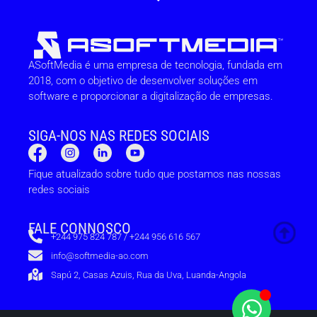
ASoftMedia é uma empresa de tecnologia, fundada em
2018, com o objetivo de desenvolver soluções em
software e proporcionar a digitalização de empresas.
SIGA-NOS NAS REDES SOCIAIS
Fique atualizado sobre tudo que postamos nas nossas
redes sociais
FALE CONNOSCO
+244 975 824 787 / +244 956 616 567
info@softmedia-ao.com
Sapú 2, Casas Azuis, Rua da Uva, Luanda-Angola