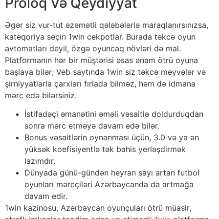
Proloq Və Qeydiyyat
Əgər siz vur-tut əzəmətli qələbələrlə maraqlanırsınızsa,
kateqoriya seçin 1win cekpotlar. Burada təkcə oyun
avtomatları deyil, özgə oyuncaq növləri də mal.
Platformanın hər bir müştərisi əsas ənam ötrü oyuna
başlaya bilər; Veb saytında 1win siz təkcə meyvələr və
şirniyyatlarla çarxları fırlada bilməz, həm də idmana
mərc edə bilərsiniz.
İstifadəçi əmanətini əməli vəsaitlə doldurduqdan
sonra mərc etməyə davam edə bilər.
Bonus vəsaitlərin oynanması üçün, 3.0 və ya ən
yüksək koefisiyentlə tək bahis yerləşdirmək
lazımdır.
Dünyada günü-gündən heyran sayı artan futbol
oyunları mərcçiləri Azərbaycanda da artmağa
davam edir.
1win kazinosu, Azərbaycan oyunçuları ötrü müasir,