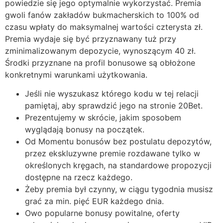
powiedzie się jego optymalnie wykorzystać. Premia
gwoli fanów zakładów bukmacherskich to 100% od
czasu wpłaty do maksymalnej wartości czterysta zł.
Premia wydaje się być przyznawany tuż przy
zminimalizowanym depozycie, wynoszącym 40 zł.
Środki przyznane na profil bonusowe są obłożone
konkretnymi warunkami użytkowania.
Jeśli nie wyszukasz którego kodu w tej relacji
pamiętaj, aby sprawdzić jego na stronie 20Bet.
Prezentujemy w skrócie, jakim sposobem
wyglądają bonusy na początek.
Od Momentu bonusów bez postulatu depozytów,
przez ekskluzywne premie rozdawane tylko w
określonych kręgach, na standardowe propozycji
dostępne na rzecz każdego.
Żeby premia był czynny, w ciągu tygodnia musisz
grać za min. pięć EUR każdego dnia.
Owo popularne bonusy powitalne, oferty