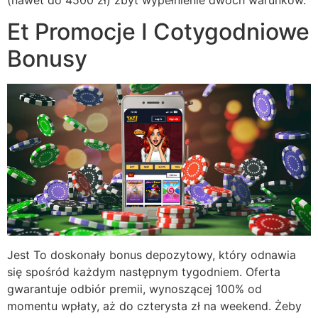
Et Promocje I Cotygodniowe
Bonusy
Jest To doskonały bonus depozytowy, który odnawia
się spośród każdym następnym tygodniem. Oferta
gwarantuje odbiór premii, wynoszącej 100% od
momentu wpłaty, aż do czterysta zł na weekend. Żeby