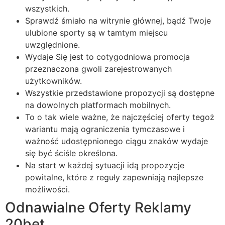
wszystkich.
Sprawdź śmiało na witrynie głównej, bądź Twoje
ulubione sporty są w tamtym miejscu
uwzględnione.
Wydaje Się jest to cotygodniowa promocja
przeznaczona gwoli zarejestrowanych
użytkowników.
Wszystkie przedstawione propozycji są dostępne
na dowolnych platformach mobilnych.
To o tak wiele ważne, że najczęściej oferty tegoż
wariantu mają ograniczenia tymczasowe i
ważność udostępnionego ciągu znaków wydaje
się być ściśle określona.
Na start w każdej sytuacji idą propozycje
powitalne, które z reguły zapewniają najlepsze
możliwości.
Odnawialne Oferty Reklamy
20bet