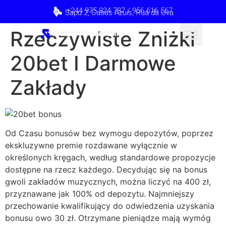
+244 975 824 787 / 956 616 567
Sapú 2, Casas Azuis, Rua da Uva
Rzeczywiste Zniżki
20bet I Darmowe
Zakłady
Od Czasu bonusów bez wymogu depozytów, poprzez
ekskluzywne premie rozdawane wyłącznie w
określonych kręgach, według standardowe propozycje
dostępne na rzecz każdego. Decydując się na bonus
gwoli zakładów muzycznych, można liczyć na 400 zł,
przyznawane jak 100% od depozytu. Najmniejszy
przechowanie kwalifikujący do odwiedzenia uzyskania
bonusu owo 30 zł. Otrzymane pieniądze mają wymóg