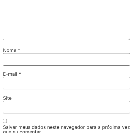
Nome
*
E-mail
*
Site
Salvar meus dados neste navegador para a próxima vez
que eu comentar.