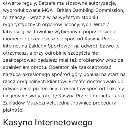
otwarte reguły. Betsafe ma stosowne autoryzacje,
wyprodukowane MGA i British Gambling Commission,
to znaczy 1 wraz z w najwyższym stopniu
rygorystycznych organów licencyjnych. Wraz Z
łatwością, w dowolnie wybieranym poprzez siebie
momencie przeniesiesz się spośród Kasyna Przez
Internet na Zakłady Sportowe i na odwrót. Łatwo je
otrzymasz, a przy odrobinie szczęścia nie
zaakceptować będziesz miał też problemów wraz ze
spełnieniem obrotu. Operator nie zaakceptować
narzuca określonego spośród góry bonusu na start na
rzecz oryginalnych klientów. Betsafe dostosowało do
odwiedzenia preferencji internautów spośród Lokalny
nie jedynie swoją ofertę Kasyna Przez Internet a także
Zakładów Muzycznych, jednak również procedury
płatności.
Kasyno Internetowego