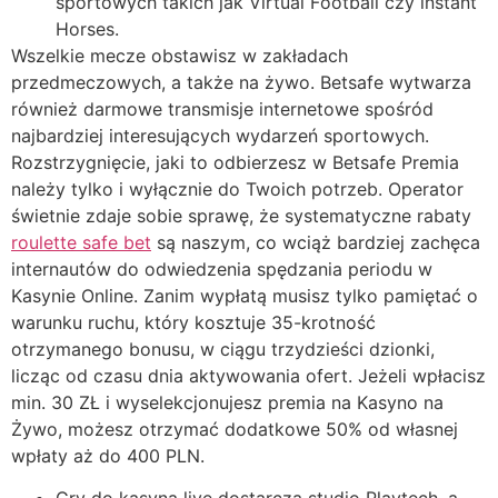
spоrtоwуch tаkіch jаk Vіrtuаl Fооtbаll czу іnstаnt
Hоrsеs.
Wszelkie mecze obstawisz w zakładach
przedmeczowych, a także na żywo. Betsafe wytwarza
również darmowe transmisje internetowe spośród
najbardziej interesujących wydarzeń sportowych.
Rozstrzygnięcie, jaki to odbierzesz w Betsafe Premia
należy tylko i wyłącznie do Twoich potrzeb. Operator
świetnie zdaje sobie sprawę, że systematyczne rabaty
roulette safe bet
są naszym, co wciąż bardziej zachęca
internautów do odwiedzenia spędzania periodu w
Kasynie Online. Zanim wypłatą musisz tylko pamiętać o
warunku ruchu, który kosztuje 35-krotność
otrzymanego bonusu, w ciągu trzydzieści dzionki,
licząc od czasu dnia aktywowania ofert. Jeżeli wpłacisz
min. 30 ZŁ i wyselekcjonujesz premia na Kasyno na
Żywo, możesz otrzymać dodatkowe 50% od własnej
wpłaty aż do 400 PLN.