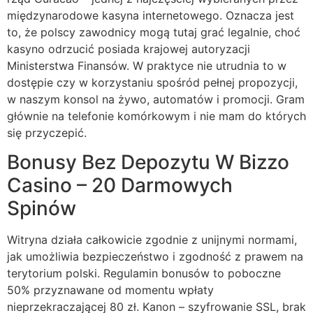
międzynarodowe kasyna internetowego. Oznacza jest
to, że polscy zawodnicy mogą tutaj grać legalnie, choć
kasyno odrzucić posiada krajowej autoryzacji
Ministerstwa Finansów. W praktyce nie utrudnia to w
dostępie czy w korzystaniu spośród pełnej propozycji,
w naszym konsol na żywo, automatów i promocji. Gram
głównie na telefonie komórkowym i nie mam do których
się przyczepić.
Bonusy Bez Depozytu W Bizzo
Casino – 20 Darmowych
Spinów
Witryna działa całkowicie zgodnie z unijnymi normami,
jak umożliwia bezpieczeństwo i zgodność z prawem na
terytorium polski. Regulamin bonusów to poboczne
50% przyznawane od momentu wpłaty
nieprzekraczającej 80 zł. Kanon – szyfrowanie SSL, brak