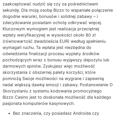
zaakceptować nudzić się czy za pośrednictwem
sekundę. Dla moją osobę Bizzo to wspaniałe połączenie
dogodne warunki, bonusów i solidnej zabawy – i
zdecydowanie posiadam ochotę odkrywać więcej.
Kluczowym wymogiem jest realizacja przeciętnej
wpłaty weryfikacyjnej w wysokości około 80 zł
(równowartość dwadzieścia EUR) według spełnieniu
wymagań ruchu. Ta wpłata jest niezbędna do
odwiedzenia finalizacji procesu wypłaty środków
pochodzących wraz z bonusu wyjąwszy depozytu lub
darmowych spinów. Zyskujesz więc możliwość
skorzystania z obszernej palety korzyści, które
pomnożą Swoje możliwości na wygrane i zapewnią
nadal większą dawkę emocji i zabawy. Postanowienie O
Skorzystaniu z systemu kodowania promocyjnego
Bizzo Casino jest to doskonała możliwość dla każdego
pasjonata komputerów kasynowych.
Bez znaczenia, czy posiadasz Androida czy