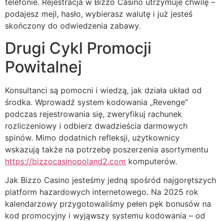
telefonie. Rejestracja w Bizzo Casino utrzymuje chwilę –
podajesz mejl, hasło, wybierasz walutę i już jesteś
skończony do odwiedzenia zabawy.
Drugi Cykl Promocji
Powitalnej
Konsultanci są pomocni i wiedzą, jak działa układ od
środka. Wprowadź system kodowania „Revenge”
podczas rejestrowania się, zweryfikuj rachunek
rozliczeniowy i odbierz dwadzieścia darmowych
spinów. Mimo dodatnich refleksji, użytkownicy
wskazują także na potrzebę poszerzenia asortymentu
https://bizzocasinopoland2.com
komputerów.
Jak Bizzo Casino jesteśmy jedną spośród najgorętszych
platform hazardowych internetowego. Na 2025 rok
kalendarzowy przygotowaliśmy pełen pęk bonusów na
kod promocyjny i wyjąwszy systemu kodowania – od