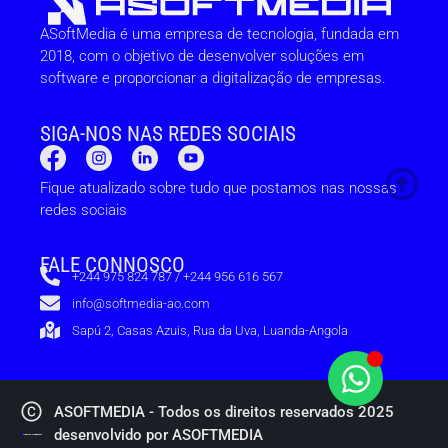
ASoftMedia é uma empresa de tecnologia, fundada em
2018, com o objetivo de desenvolver soluções em
software e proporcionar a digitalização de empresas.
SIGA-NOS NAS REDES SOCIAIS
Fique atualizado sobre tudo que postamos nas nossas
redes sociais
FALE CONNOSCO
+244 975 824 787 / +244 956 616 567
info@softmedia-ao.com
Sapú 2, Casas Azuis, Rua da Uva, Luanda-Angola
ASOFTMEDIA - Todos os direitos reservados 2025
desenvolvido por ASOFTMEDIA