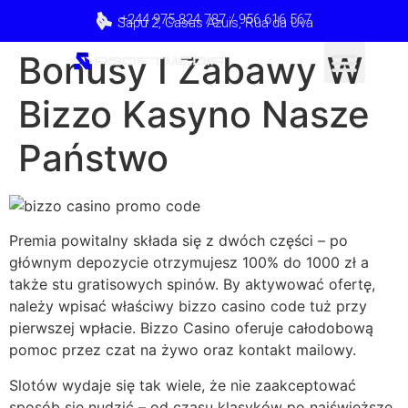
+244 975 824 787 / 956 616 567
Sapú 2, Casas Azuis, Rua da Uva
Bonusy I Zabawy W
Bizzo Kasyno Nasze
Państwo
Premia powitalny składa się z dwóch części – po
głównym depozycie otrzymujesz 100% do 1000 zł a
także stu gratisowych spinów. By aktywować ofertę,
należy wpisać właściwy bizzo casino code tuż przy
pierwszej wpłacie. Bizzo Casino oferuje całodobową
pomoc przez czat na żywo oraz kontakt mailowy.
Slotów wydaje się tak wiele, że nie zaakceptować
sposób się nudzić – od czasu klasyków po najświeższe