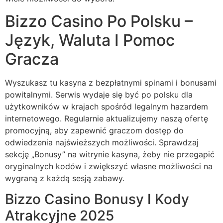
Bizzo Casino Po Polsku –
Język, Waluta I Pomoc
Gracza
Wyszukasz tu kasyna z bezpłatnymi spinami i bonusami
powitalnymi. Serwis wydaje się być po polsku dla
użytkowników w krajach spośród legalnym hazardem
internetowego. Regularnie aktualizujemy naszą ofertę
promocyjną, aby zapewnić graczom dostęp do
odwiedzenia najświeższych możliwości. Sprawdzaj
sekcję „Bonusy” na witrynie kasyna, żeby nie przegapić
oryginalnych kodów i zwiększyć własne możliwości na
wygraną z każdą sesją zabawy.
Bizzo Casino Bonusy I Kody
Atrakcyjne 2025