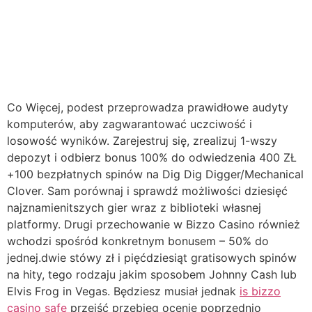
Co Więcej, podest przeprowadza prawidłowe audyty
komputerów, aby zagwarantować uczciwość i
losowość wyników. Zarejestruj się, zrealizuj 1-wszy
depozyt i odbierz bonus 100% do odwiedzenia 400 ZŁ
+100 bezpłatnych spinów na Dig Dig Digger/Mechanical
Clover. Sam porównaj i sprawdź możliwości dziesięć
najznamienitszych gier wraz z biblioteki własnej
platformy. Drugi przechowanie w Bizzo Casino również
wchodzi spośród konkretnym bonusem – 50% do
jednej.dwie stówy zł i pięćdziesiąt gratisowych spinów
na hity, tego rodzaju jakim sposobem Johnny Cash lub
Elvis Frog in Vegas. Będziesz musiał jednak
is bizzo
casino safe
przejść przebieg ocenie poprzednio