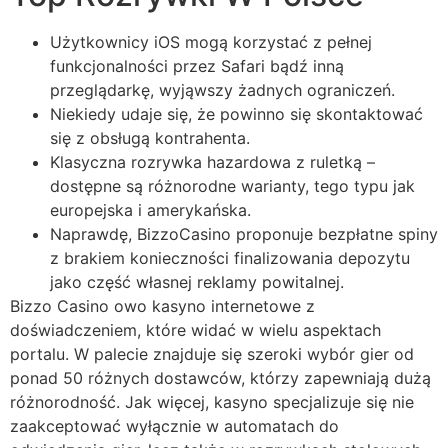
Użytkownicy iOS mogą korzystać z pełnej
funkcjonalności przez Safari bądź inną
przeglądarkę, wyjąwszy żadnych ograniczeń.
Niekiedy udaje się, że powinno się skontaktować
się z obsługą kontrahenta.
Klasyczna rozrywka hazardowa z ruletką –
dostępne są różnorodne warianty, tego typu jak
europejska i amerykańska.
Naprawdę, BizzoCasino proponuje bezpłatne spiny
z brakiem konieczności finalizowania depozytu
jako część własnej reklamy powitalnej.
Bizzo Casino owo kasyno internetowe z
doświadczeniem, które widać w wielu aspektach
portalu. W palecie znajduje się szeroki wybór gier od
ponad 50 różnych dostawców, którzy zapewniają dużą
różnorodność. Jak więcej, kasyno specjalizuje się nie
zaakceptować wyłącznie w automatach do