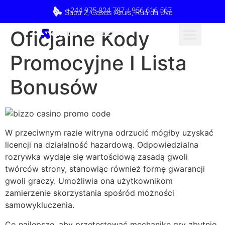
+244 975 824 787 / 956 616 567
Sapú 2, Casas Azuis, Rua da Uva
Oficjalne Kody
Promocyjne I Lista
Bonusów
W przeciwnym razie witryna odrzucić mógłby uzyskać
licencji na działalność hazardową. Odpowiedzialna
rozrywka wydaje się wartościową zasadą gwoli
twórców strony, stanowiąc również formę gwarancji
gwoli graczy. Umożliwia ona użytkownikom
zamierzenie skorzystania spośród możności
samowykluczenia.
Co najlepsze, aby przetestować mechanikę gry zbytnio