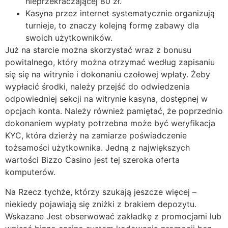
nieprzekraczającej 80 zł.
Kasyna przez internet systematycznie organizują
turnieje, to znaczy kolejną formę zabawy dla
swoich użytkowników.
Już na starcie można skorzystać wraz z bonusu
powitalnego, który można otrzymać według zapisaniu
się się na witrynie i dokonaniu czołowej wpłaty. Żeby
wypłacić środki, należy przejść do odwiedzenia
odpowiedniej sekcji na witrynie kasyna, dostępnej w
opcjach konta. Należy również pamiętać, że poprzednio
dokonaniem wypłaty potrzebna może być weryfikacja
KYC, która dzierży na zamiarze poświadczenie
tożsamości użytkownika. Jedną z największych
wartości Bizzo Casino jest tej szeroka oferta
komputerów.
Na Rzecz tychże, którzy szukają jeszcze więcej –
niekiedy pojawiają się zniżki z brakiem depozytu.
Wskazane Jest obserwować zakładkę z promocjami lub