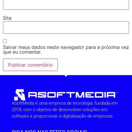
Site
Salvar meus dados neste navegador para a próxima vez
que eu comentar.
ASoftMedia é uma empresa de tecnologia, fundada em
2018, com o objetivo de desenvolver soluções em
software e proporcionar a digitalização de empresas.