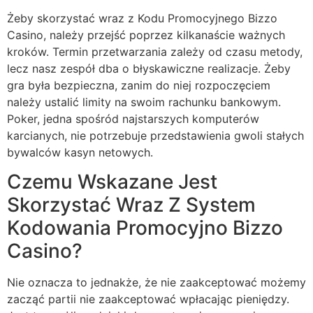
Żeby skorzystać wraz z Kodu Promocyjnego Bizzo
Casino, należy przejść poprzez kilkanaście ważnych
kroków. Termin przetwarzania zależy od czasu metody,
lecz nasz zespół dba o błyskawiczne realizacje. Żeby
gra była bezpieczna, zanim do niej rozpoczęciem
należy ustalić limity na swoim rachunku bankowym.
Poker, jedna spośród najstarszych komputerów
karcianych, nie potrzebuje przedstawienia gwoli stałych
bywalców kasyn netowych.
Czemu Wskazane Jest
Skorzystać Wraz Z System
Kodowania Promocyjno Bizzo
Casino?
Nie oznacza to jednakże, że nie zaakceptować możemy
zacząć partii nie zaakceptować wpłacając pieniędzy.