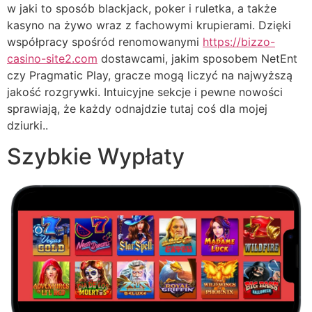
w jaki to sposób blackjack, poker i ruletka, a także
kasyno na żywo wraz z fachowymi krupierami. Dzięki
współpracy spośród renomowanymi
https://bizzo-
casino-site2.com
dostawcami, jakim sposobem NetEnt
czy Pragmatic Play, gracze mogą liczyć na najwyższą
jakość rozgrywki. Intuicyjne sekcje i pewne nowości
sprawiają, że każdy odnajdzie tutaj coś dla mojej
dziurki..
Szybkie Wypłaty