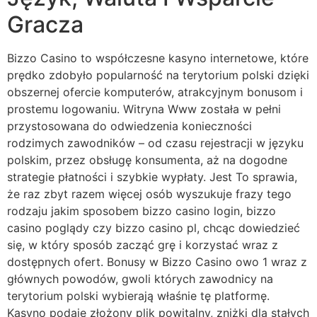
Gracza
Bizzo Casino to współczesne kasyno internetowe, które
prędko zdobyło popularność na terytorium polski dzięki
obszernej ofercie komputerów, atrakcyjnym bonusom i
prostemu logowaniu. Witryna Www została w pełni
przystosowana do odwiedzenia konieczności
rodzimych zawodników – od czasu rejestracji w języku
polskim, przez obsługę konsumenta, aż na dogodne
strategie płatności i szybkie wypłaty. Jest To sprawia,
że raz zbyt razem więcej osób wyszukuje frazy tego
rodzaju jakim sposobem bizzo casino login, bizzo
casino poglądy czy bizzo casino pl, chcąc dowiedzieć
się, w który sposób zacząć grę i korzystać wraz z
dostępnych ofert. Bonusy w Bizzo Casino owo 1 wraz z
głównych powodów, gwoli których zawodnicy na
terytorium polski wybierają właśnie tę platformę.
Kasyno podaje złożony plik powitalny, zniżki dla stałych