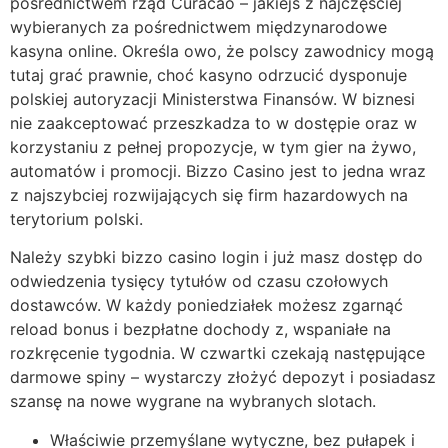
pośrednictwem rząd Curacao – jakiejś z najczęściej
wybieranych za pośrednictwem międzynarodowe
kasyna online. Określa owo, że polscy zawodnicy mogą
tutaj grać prawnie, choć kasyno odrzucić dysponuje
polskiej autoryzacji Ministerstwa Finansów. W biznesi
nie zaakceptować przeszkadza to w dostępie oraz w
korzystaniu z pełnej propozycje, w tym gier na żywo,
automatów i promocji. Bizzo Casino jest to jedna wraz
z najszybciej rozwijających się firm hazardowych na
terytorium polski.
Należy szybki bizzo casino login i już masz dostęp do
odwiedzenia tysięcy tytułów od czasu czołowych
dostawców. W każdy poniedziałek możesz zgarnąć
reload bonus i bezpłatne dochody z, wspaniałe na
rozkręcenie tygodnia. W czwartki czekają następujące
darmowe spiny – wystarczy złożyć depozyt i posiadasz
szansę na nowe wygrane na wybranych slotach.
Właściwie przemyślane wytyczne, bez pułapek i