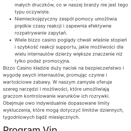
małych druczków, co w naszej branży nie jest tego
typu oczywiste.
Niemieckojęzyczny zespół pomocy umożliwia
prędkie czasy reakcji i zapewnia efektywne
rozpatrywanie zapytań.
Wiele bizzo casino poglądy chwali właśnie stopień
i szybkość reakcji supportu, jakie możliwości dla
wielu internautów dzierży większe znaczenie niż
tylko podaż promocyjna.
Bizzo Casino kładzie duży nacisk na bezpieczeństwo i
wygodę swych internautów, promując czynne i
wartościowe zabawy. W naszym zamysle oferuje
szereg narzędzi i możliwości, które umożliwiają
graczom kontrolowanie warunków ich rozrywki.
Obejmuje owo indywidualnie dopasowane limity
wykluczenia, które mogą dotyczyć limitów dziennych,
tygodniowych bądź miesięcznych.
Program Vip