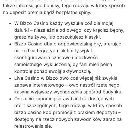
także interesujące bonusy, tego rodzaju w który sposób
no deposit premia bądź bezpłatne spiny.
W Bizzo Casino każdy wyszuka coś dla mojej
dziurki – niezależnie od owego, czy kręcisz bębny,
grasz na żywo, lub poszukujesz klasyki.
Bizzo Casino dba o odpowiedzialną grę, oferując
narzędzia tego typu jak limity wpłat,
skonfigurowania czasowe i możliwość
samoistnego wykluczenia, by fani mieli pełną
kontrolę ponad swoją aktywnością.
Live Casino w Bizzo owo coś więcej niż zwykła
zabawa internetowego – owo nastrój rzetelnego
kasyna wyjąwszy wychodzenia spośród budynku.
Odrzucić zapomnij sprawdzić też dostępnych
ofert szczególnych, tego rodzaju w który sposób
bizzo casino kod promocji z brakiem depozytu –
dostępny na rzecz nowych zawodników zaraz na
rejestrowania się.