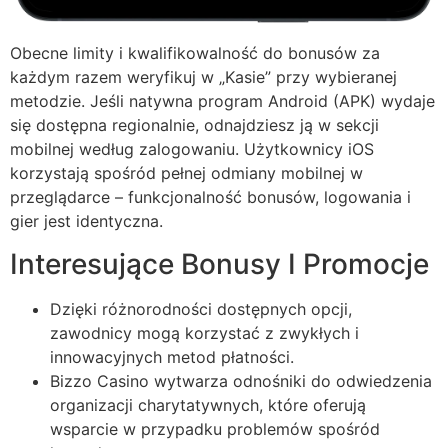
Obecne limity i kwalifikowalność do bonusów za
każdym razem weryfikuj w „Kasie” przy wybieranej
metodzie. Jeśli natywna program Android (APK) wydaje
się dostępna regionalnie, odnajdziesz ją w sekcji
mobilnej według zalogowaniu. Użytkownicy iOS
korzystają spośród pełnej odmiany mobilnej w
przeglądarce – funkcjonalność bonusów, logowania i
gier jest identyczna.
Interesujące Bonusy I Promocje
Dzięki różnorodności dostępnych opcji,
zawodnicy mogą korzystać z zwykłych i
innowacyjnych metod płatności.
Bizzo Casino wytwarza odnośniki do odwiedzenia
organizacji charytatywnych, które oferują
wsparcie w przypadku problemów spośród