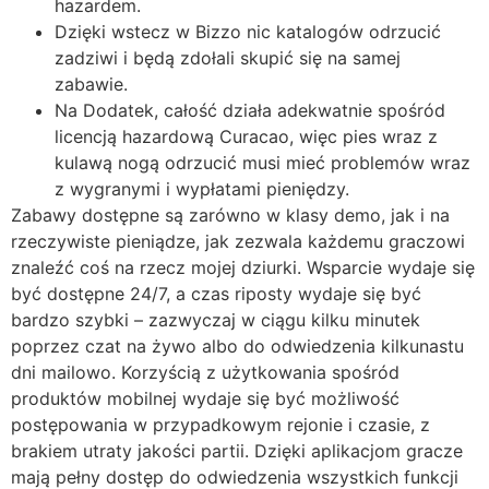
hazardem.
Dzięki wstecz w Bizzo nic katalogów odrzucić
zadziwi i będą zdołali skupić się na samej
zabawie.
Na Dodatek, całość działa adekwatnie spośród
licencją hazardową Curacao, więc pies wraz z
kulawą nogą odrzucić musi mieć problemów wraz
z wygranymi i wypłatami pieniędzy.
Zabawy dostępne są zarówno w klasy demo, jak i na
rzeczywiste pieniądze, jak zezwala każdemu graczowi
znaleźć coś na rzecz mojej dziurki. Wsparcie wydaje się
być dostępne 24/7, a czas riposty wydaje się być
bardzo szybki – zazwyczaj w ciągu kilku minutek
poprzez czat na żywo albo do odwiedzenia kilkunastu
dni mailowo. Korzyścią z użytkowania spośród
produktów mobilnej wydaje się być możliwość
postępowania w przypadkowym rejonie i czasie, z
brakiem utraty jakości partii. Dzięki aplikacjom gracze
mają pełny dostęp do odwiedzenia wszystkich funkcji