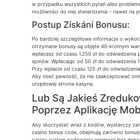
w przypadku wszystkich pytań albo problemó
możliwości do niej stwierdzenia – nawet na 
Postup Získání Bonusu:
Po bardziej szczegółowe informacje o wykorz
otrzymane bonusy są objęte 40-krotnym warun
wpłacasz od czasu 1.250 zł do odwiedzenia p
spinów. Wpłacając od 50 zł do odwiedzenia 1
Przy wpłacie od czasu 125 zł do odwiedzenia 
Aby mieć pewność, że nie zaakceptować omija
urzędowej stronie kasyna.
Lub Są Jakieś Zreduk
Poprzez Aplikację Mob
Aby skorzystać wraz z kodów, wystarczy zarej
casino bonus code, obejmują zarówno bonusy p
casino system kodowania promocji bez depoz