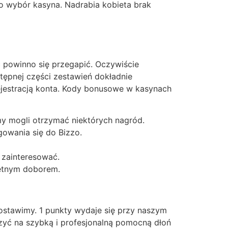
e o wybór kasyna. Nadrabia kobieta brak
 powinno się przegapić. Oczywiście
tępnej części zestawień dokładnie
ejestracją konta. Kody bonusowe w kasynach
my mogli otrzymać niektórych nagród.
owania się do Bizzo.
 zainteresować.
ietnym doborem.
ostawimy. 1 punkty wydaje się przy naszym
zyć na szybką i profesjonalną pomocną dłoń