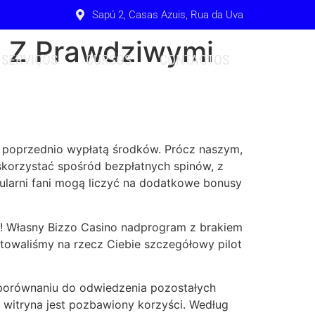
Sapú 2, Casas Azuis, Rua da Uva
e Z Prawdziwymi
SERVIÇOS
CURSOS
CONTACTOS
poprzednio wypłatą środków. Prócz naszym,
 skorzystać spośród bezpłatnych spinów, z
gularni fani mogą liczyć na dodatkowe bonusy
! Własny Bizzo Casino nadprogram z brakiem
owaliśmy na rzecz Ciebie szczegółowy pilot
 porównaniu do odwiedzenia pozostałych
 witryna jest pozbawiony korzyści. Według