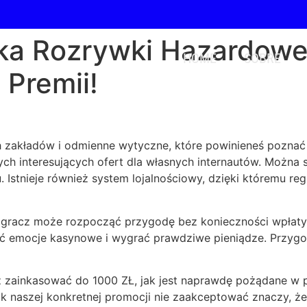
ska Rozrywki Hazardow
HOME
SOBRE
 Premii!
akładów i odmienne wytyczne, które powinieneś poznać 
ych interesujących ofert dla własnych internautów. Można
Istnieje również system lojalnościowy, dzięki któremu re
y gracz może rozpocząć przygodę bez konieczności wpłaty
ć emocje kasynowe i wygrać prawdziwe pieniądze. Przygot
z zainkasować do 1000 ZŁ, jak jest naprawdę pożądane w
ak naszej konkretnej promocji nie zaakceptować znaczy, że