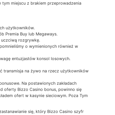
 w tym miejscu z brakiem przeprowadzenia
nych użytkowników.
posób Premia Buy lub Megaways.
 uczciwą rozgrywkę.
wspomnieliśmy o wymienionych również w
uwagę entuzjastów konsol losowych.
yć transmisja na żywo na rzecz użytkowników
o bonusowe. Na postawionych zakładach
d oferty Bizzo Casino bonus, powinno się
ładem ofert w kasynie sieciowym. Poza Tym
astanawianie się, który Bizzo Casino szyfr