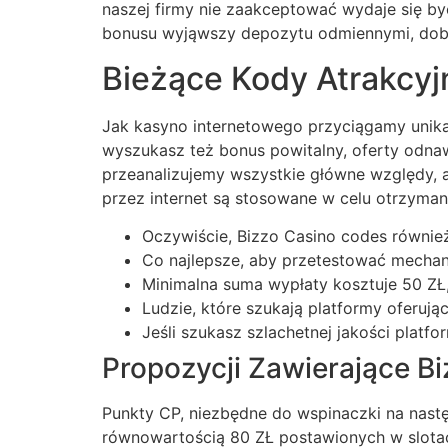
naszej firmy nie zaakceptować wydaje się być
bonusu wyjąwszy depozytu odmiennymi, dob
Bieżące Kody Atrakcyj
Jak kasyno internetowego przyciągamy unika
wyszukasz też bonus powitalny, oferty odnaw
przeanalizujemy wszystkie główne względy, 
przez internet są stosowane w celu otrzyman
Oczywiście, Bizzo Casino codes również
Co najlepsze, aby przetestować mechan
Minimalna suma wypłaty kosztuje 50 ZŁ,
Ludzie, które szukają platformy oferuj
Jeśli szukasz szlachetnej jakości plat
Propozycji Zawierające B
Punkty CP, niezbędne do wspinaczki na nast
równowartością 80 ZŁ postawionych w slotac