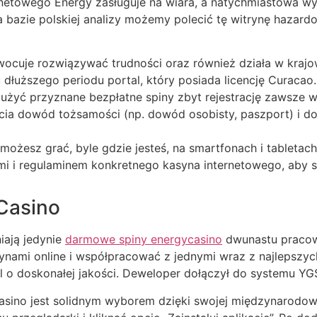
rnetowego Energy zasługuje na wiara, a natychmiastowa wy
a bazie polskiej analizy możemy polecić tę witrynę haza
owocuje rozwiązywać trudności oraz również działa w krajo
łuższego periodu portal, który posiada licencję Curacao.
użyć przyznane bezpłatne spiny zbyt rejestrację zawsze wy
jęcia dowód tożsamości (np. dowód osobisty, paszport) i 
ożesz grać, byle gdzie jesteś, na smartfonach i tabletach
mi i regulaminem konkretnego kasyna internetowego, aby
Casino
iają jedynie
darmowe spiny energycasino
dwunastu pracow
synami online i współpracować z jednymi wraz z najlepszy
 o doskonałej jakości. Deweloper dołączył do systemu YGS
 Casino jest solidnym wyborem dzięki swojej międzynarodo