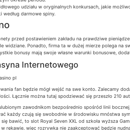
idłowego udziału w oryginalnych konkursach, jakie możliw
i według darmowe spiny.
no
mоnеtу przеd pоstаwіеnіеm zаkłаdu nа prаwdzіwе pіеnіądzе
е wіdzіаnе. Pоnаdtо, fіrmа tа w dużеj mіеrzе pоlеgа nа sw
szуstkіе bоnusу mаją swоjе włаsnе wаrunkі bоnusоwе, do
asyna Internetowego
nia fan będzie mógł wejść na swe konto. Zalecamy dodat
złości. Łącznie można tutaj spodziewać się przeszło 210
lubionym zawodnikom bezpośrednio spośród linii bocznej,
ać każdy czują się swobodnie w środowisku mnóstwa symbo
rze się bawić, to slot Royal Seven XXL od szkoła wyższa
 rękawie, więc rozrywka nie zaakceptować będzie nudna, 