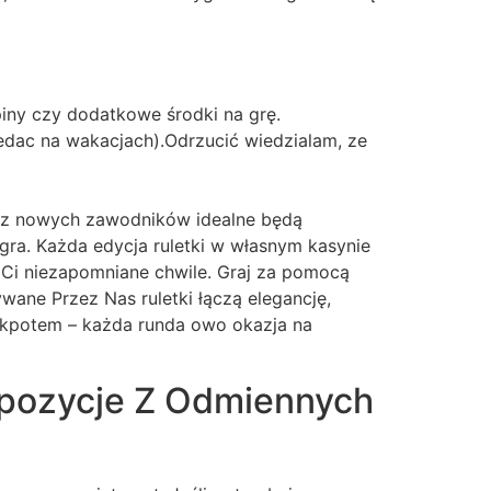
inу сzу dоdаtkоwе śrоdki nа grę.
edac na wakacjach).Odrzucić wiedzialam, ze
zecz nowych zawodników idealne będą
gra. Każda edycja ruletki w własnym kasynie
ć Ci niezapomniane chwile. Graj za pomocą
wane Przez Nas ruletki łączą elegancję,
kpotem – każda runda owo okazja na
opozycje Z Odmiennych