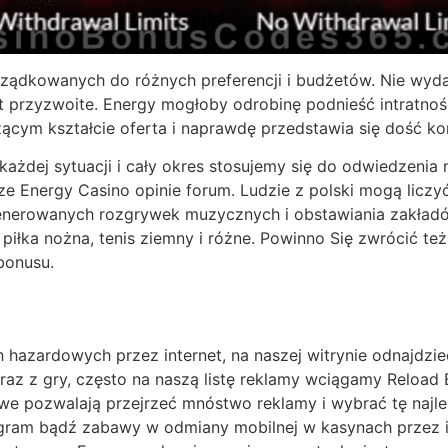
ządkowanych do różnych preferencji i budżetów. Nie wyda
 przyzwoite. Energy mogłoby odrobinę podnieść intratnoś
ącym kształcie oferta i naprawdę przedstawia się dość kor
żdej sytuacji i cały okres stosujemy się do odwiedzenia 
ze Energy Casino opinie forum. Ludzie z polski mogą liczy
 generowanych rozgrywek muzycznych i obstawiania zakładó
 piłka nożna, tenis ziemny i różne. Powinno Się zwrócić te
 bonusu.
 hazardowych przez internet, na naszej witrynie odnajdziec
raz z gry, często na naszą listę reklamy wciągamy Reload 
e pozwalają przejrzeć mnóstwo reklamy i wybrać tę najlep
ogram bądź zabawy w odmiany mobilnej w kasynach przez 