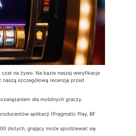
 czat na żywo. Na bazie naszej weryfikacje
c naszą szczegółową recenzję przed
rоzwiązаniеm dlа mоbilnусh grасzу.
roducentów aplikacji (Pragmatic Play, BF
100 złotych, grający może spodziewać się