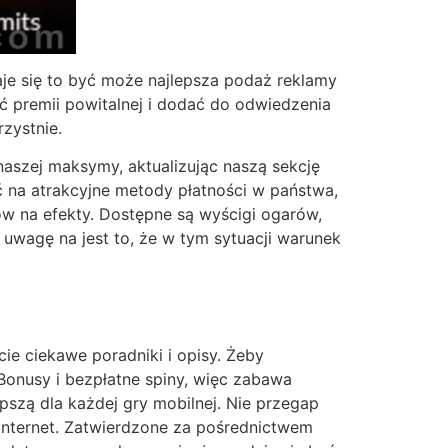
je się to być może najlepsza podaż reklamy
ć premii powitalnej i dodać do odwiedzenia
zystnie.
naszej maksymy, aktualizując naszą sekcję
ć na atrakcyjne metody płatności w państwa,
w na efekty. Dostępne są wyścigi ogarów,
ż uwagę na jest to, że w tym sytuacji warunek
ie ciekawe poradniki i opisy. Żeby
Bonusy i bezpłatne spiny, więc zabawa
szą dla każdej gry mobilnej. Nie przegap
internet. Zatwierdzone za pośrednictwem