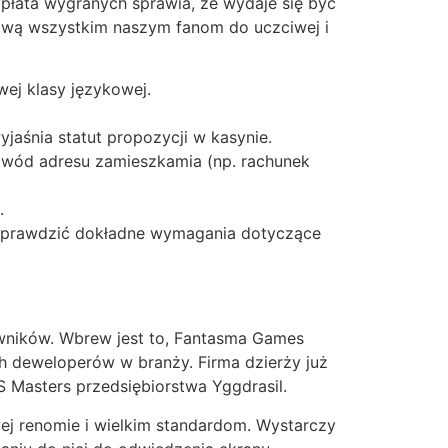
płata wygranych sprawia, że wydaje się być
rdową wszystkim naszym fanom do uczciwej i
wej klasy językowej.
jaśnia statut propozycji w kasynie.
dowód adresu zamieszkamia (np. rachunek
.
 sprawdzić dokładne wymagania dotyczące
ników. Wbrew jest to, Fantasma Games
ch deweloperów w branży. Firma dzierży już
 Masters przedsiębiorstwa Yggdrasil.
wej renomie i wielkim standardom. Wystarczy