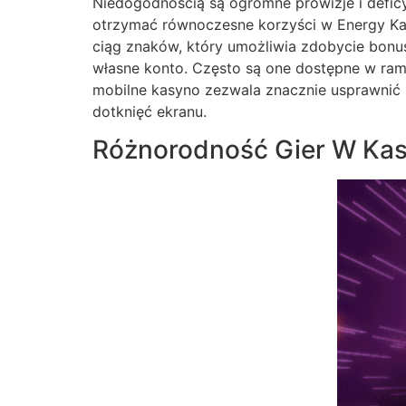
Niedogodnością są ogromne prowizje i deficy
otrzymać równoczesne korzyści w Energy K
ciąg znaków, który umożliwia zdobycie bonu
własne konto. Często są one dostępne w ram
mobilne kasyno zezwala znacznie usprawnić p
dotknięć ekranu.
Różnorodność Gier W Kas