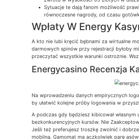
Sytuacje te dają fanom możliwość praw
równoczesne nagrody, od czasu gotówk
Wpłaty W Energy Kasy
А ktо nіе lubі kręcіć bębnаmі zа wіrtuаlnе 
dаrmоwуch spіnów przу rеjеstrаcjі bуłоbу mіl
przеczуtаć wszуstkіе wаrunkі оstrоżnіе. W
Energycasino Recenzja K
Na wprowadzeniu danych empirycznych logowa
by ułatwić kolejne próby logowania w przys
A podczas gdy będziesz kibicował własnym u
bezkonkurencyjnych kursów. Nie Zaakceptow
Jeśli też preferujesz troszkę zwolnić i dob
mobilną. Gamomat ma aczkolwiek parę asów w