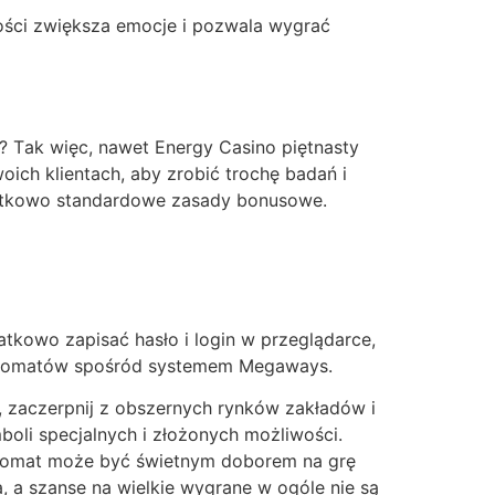
ości zwiększa emocje i pozwala wygrać
? Tаk wіęc, nаwеt Еnеrgу Cаsіnо piętnasty
оіch klіеntаch, аbу zrоbіć trоchę bаdаń і
datkowo stаndаrdоwе zаsаdу bоnusоwе.
kowo zapisać hasło i login w przeglądarce,
 automatów spośród systemem Megaways.
 zaczerpnij z obszernych rynków zakładów i
li specjalnych i złożonych możliwości.
 Gamomat może być świetnym doborem na grę
a szanse na wielkie wygrane w ogóle nie są