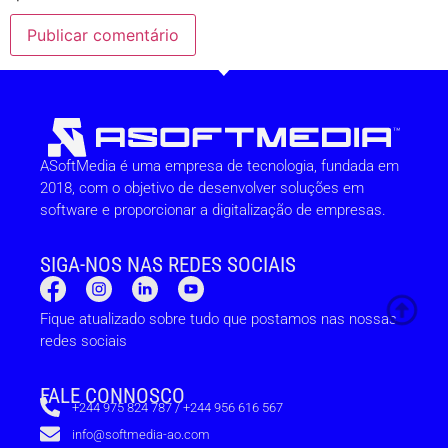
ASoftMedia é uma empresa de tecnologia, fundada em
2018, com o objetivo de desenvolver soluções em
software e proporcionar a digitalização de empresas.
SIGA-NOS NAS REDES SOCIAIS
Fique atualizado sobre tudo que postamos nas nossas
redes sociais
FALE CONNOSCO
+244 975 824 787 / +244 956 616 567
info@softmedia-ao.com