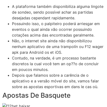
A plataforma também disponibiliza alguma lingote
de sondeo, sendo possível achar as partidas
desejadas cependant rapidamente.
Possuindo isso, o palpiteiro poderá arriesgar em
eventos o qual ainda vão ocorrer possuindo
cotações acima das encontradas geralmente.
Não, o internet site ainda não disponibilizou
nenhum aplicativo de uma trampolín ou F12 wager
apk para Android os et iOS.
Contudo, na verdade, é um processo bastante
discretos la cual você tem an op??o de concluir
em poucos minutos.
Depois que falamos sobre a carência de o
aplicativo e a versão móvel do site, vamos falar
sobre as apostas esportivas em dans le cas où.
Apostas De Basquete