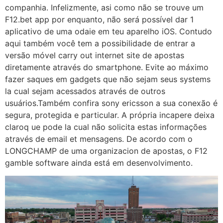
companhia. Infelizmente, asi como não se trouve um
F12.bet app por enquanto, não será possível dar 1
aplicativo de uma odaie em teu aparelho iOS. Contudo
aqui também você tem a possibilidade de entrar a
versão móvel carry out internet site de apostas
diretamente através do smartphone. Evite ao máximo
fazer saques em gadgets que não sejam seus systems
la cual sejam acessados através de outros
usuários.Também confira sony ericsson a sua conexão é
segura, protegida e particular. A própria incapere deixa
claroq ue pode la cual não solicita estas informações
através de email et mensagens. De acordo com o
LONGCHAMP de uma organizacion de apostas, o F12
gamble software ainda está em desenvolvimento.