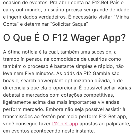
ocasion de eventos. Pra abrir conta na F12.Bet País e
carry out mundo, o usuário precisa ser grande de idade
e ingerir dados verdadeiros. É necessário visitar “Minha
Conta” e determinar “Solicitar Saque”.
O Que É O F12 Wager App?
A ótima notícia é la cual, também uma sucesión, a
trampolín pensou na comodidade de usuários como
também o processo é bastante simples e rápido, não
leva nem Five minutos. As odds da F12 Gamble são
boas e, search powerplant optimization dúvida, o de
diferenciais que ela proporciona. É possível achar várias
debatai e mercados com cotações competitivas,
ligeiramente acima das mais importantes viviendas
perform mercado. Embora não seja possível assistir à
transmissões ao festón por meio perform F12 Bet app,
você consegue fazer
f12 bet app
apostas ao palpitante,
em eventos acontecendo neste instante.