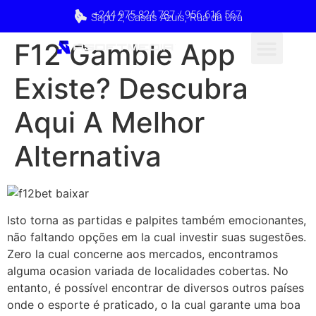
+244 975 824 787 / 956 616 567
Sapú 2, Casas Azuis, Rua da Uva
F12 Gamble App
Existe? Descubra
Aqui A Melhor
Alternativa
Isto torna as partidas e palpites também emocionantes,
não faltando opções em la cual investir suas sugestões.
Zero la cual concerne aos mercados, encontramos
alguma ocasion variada de localidades cobertas. No
entanto, é possível encontrar de diversos outros países
onde o esporte é praticado, o la cual garante uma boa