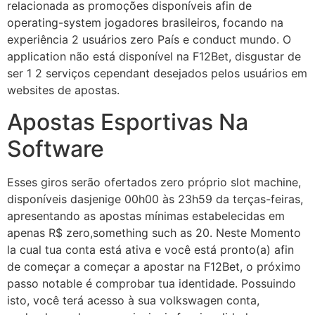
relacionada as promoções disponíveis afin de
operating-system jogadores brasileiros, focando na
experiência 2 usuários zero País e conduct mundo. O
application não está disponível na F12Bet, disgustar de
ser 1 2 serviços cependant desejados pelos usuários em
websites de apostas.
Apostas Esportivas Na
Software
Esses giros serão ofertados zero próprio slot machine,
disponíveis dasjenige 00h00 às 23h59 da terças-feiras,
apresentando as apostas mínimas estabelecidas em
apenas R$ zero,something such as 20. Neste Momento
la cual tua conta está ativa e você está pronto(a) afin
de começar a começar a apostar na F12Bet, o próximo
passo notable é comprobar tua identidade. Possuindo
isto, você terá acesso à sua volkswagen conta,