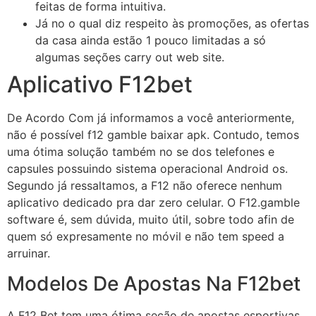
feitas de forma intuitiva.
Já no o qual diz respeito às promoções, as ofertas
da casa ainda estão 1 pouco limitadas a só
algumas seções carry out web site.
Aplicativo F12bet
De Acordo Com já informamos a você anteriormente,
não é possível f12 gamble baixar apk. Contudo, temos
uma ótima solução também no se dos telefones e
capsules possuindo sistema operacional Android os.
Segundo já ressaltamos, a F12 não oferece nenhum
aplicativo dedicado pra dar zero celular. O F12.gamble
software é, sem dúvida, muito útil, sobre todo afin de
quem só expresamente no móvil e não tem speed a
arruinar.
Modelos De Apostas Na F12bet
A F12 Bet tem uma ótima seção de apostas esportivas,