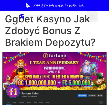
+244 975 824 787 / 956 616 567
Sapú 2, Casas Azuis, Rua da Uva
Ggbet Kasyno Jak
Zdobyć Bonus Z
Brakiem Depozytu?