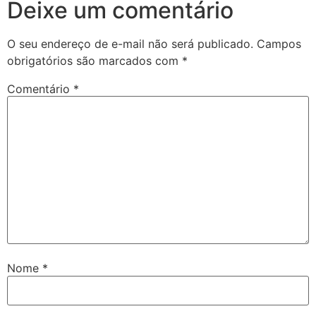
Deixe um comentário
O seu endereço de e-mail não será publicado.
Campos
obrigatórios são marcados com
*
Comentário
*
Nome
*