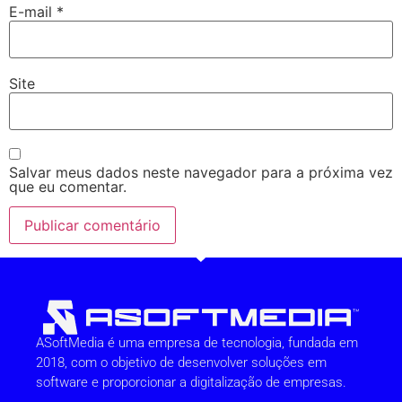
E-mail
*
Site
Salvar meus dados neste navegador para a próxima vez
que eu comentar.
ASoftMedia é uma empresa de tecnologia, fundada em
2018, com o objetivo de desenvolver soluções em
software e proporcionar a digitalização de empresas.