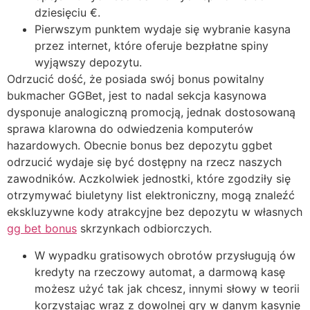
dziesięciu €.
Pierwszym punktem wydaje się wybranie kasyna
przez internet, które oferuje bezpłatne spiny
wyjąwszy depozytu.
Odrzucić dość, że posiada swój bonus powitalny
bukmacher GGBet, jest to nadal sekcja kasynowa
dysponuje analogiczną promocją, jednak dostosowaną
sprawa klarowna do odwiedzenia komputerów
hazardowych. Obecnie bonus bez depozytu ggbet
odrzucić wydaje się być dostępny na rzecz naszych
zawodników. Aczkolwiek jednostki, które zgodziły się
otrzymywać biuletyny list elektroniczny, mogą znaleźć
ekskluzywne kody atrakcyjne bez depozytu w własnych
gg bet bonus
skrzynkach odbiorczych.
W wypadku gratisowych obrotów przysługują ów
kredyty na rzeczowy automat, a darmową kasę
możesz użyć tak jak chcesz, innymi słowy w teorii
korzystając wraz z dowolnej gry w danym kasynie