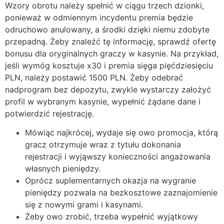
Wzory obrotu należy spełnić w ciągu trzech dzionki,
ponieważ w odmiennym incydentu premia będzie
odruchowo anulowany, a środki dzięki niemu zdobyte
przepadną. Żeby znaleźć tę informację, sprawdź ofertę
bonusu dla oryginalnych graczy w kasynie. Na przykład,
jeśli wymóg kosztuje x30 i premia sięga pięćdziesięciu
PLN, należy postawić 1500 PLN. Żeby odebrać
nadprogram bez depozytu, zwykle wystarczy założyć
profil w wybranym kasynie, wypełnić żądane dane i
potwierdzić rejestrację.
Mówiąc najkrócej, wydaje się owo promocja, którą
gracz otrzymuje wraz z tytułu dokonania
rejestracji i wyjąwszy konieczności angażowania
własnych pieniędzy.
Oprócz suplementarnych okazja na wygranie
pieniędzy pozwala na bezkosztowe zaznajomienie
się z nowymi grami i kasynami.
Żeby owo zrobić, trzeba wypełnić wyjątkowy