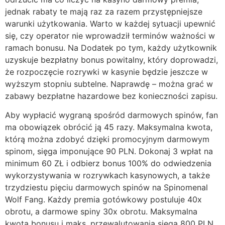
jednak rabaty te mają raz za razem przystępniejsze
warunki użytkowania. Warto w każdej sytuacji upewnić
się, czy operator nie wprowadził terminów ważności w
ramach bonusu. Na Dodatek po tym, każdy użytkownik
uzyskuje bezpłatny bonus powitalny, który doprowadzi,
że rozpoczęcie rozrywki w kasynie będzie jeszcze w
wyższym stopniu subtelne. Naprawdę – można grać w
zabawy bezpłatne hazardowe bez konieczności zapisu.
Aby wypłacić wygraną spośród darmowych spinów, fan
ma obowiązek obrócić ją 45 razy. Maksymalna kwota,
którą można zdobyć dzięki promocyjnym darmowym
spinom, sięga imponujące 90 PLN. Dokonaj 3 wpłat na
minimum 60 ZŁ i odbierz bonus 100% do odwiedzenia
wykorzystywania w rozrywkach kasynowych, a także
trzydziestu pięciu darmowych spinów na Spinomenal
Wolf Fang. Każdy premia gotówkowy postuluje 40x
obrotu, a darmowe spiny 30x obrotu. Maksymalna
kwota bonusu i maks. przewalutowania sięga 800 PLN.