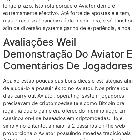
longo prazo. Isto rola porque o Aviator demo é
extremamente efectivo. Até forte de apostas ele tem,
mas o recurso financeiro é de mentirinha, e só function
afin de diversão systems ganho de experiência, ainda.
Avaliações Weil
Demonstração Do Aviator E
Comentários De Jogadores
Abaixo estão poucas das bons dicas e estratégias afin
de ajudá-lo a possuir êxito no Aviator. Nos primeiros
dias carry out Aviator, operating-system jogadores
precisavam de criptomoedas tais como Bitcoin pra
jogar, já que o game era oferecido inprimoluogo em
cassinos on-line baseados em criptomoedas. Hoje,
simply no entanto, a maioria 2 cassinos on the web
proporciona o Aviator possuindo moedas tradicionais