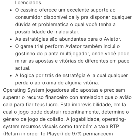
licenciados.
O cassino oferece um excelente suporte ao
consumidor disponível daily pra disponer qualquer
dúvida et problematica o qual você tenha a
possibilidade de malquistar.
As estratégias são abundantes para o Aviator.
O game trial perform Aviator também inclui o
gostinho do planta multijogador, onde você pode
mirar as apostas e vitórias de diferentes em pace
actual.
A lógica por trás de estratégia é la cual qualquer
perda o aproxima de alguma vitória.
Operating System jogadores são apostas e precisam
superar o recurso financeiro con antelacion que o avião
caia para fiar teus lucro. Esta imprevisibilidade, em la
cual o jogo pode destruir repentinamente, determine o
gênero de jogo de colisão. A jogabilidade, operating-
system recursos visuais como também a taxa RTP
(Return in order to Player) de 97% permanecem