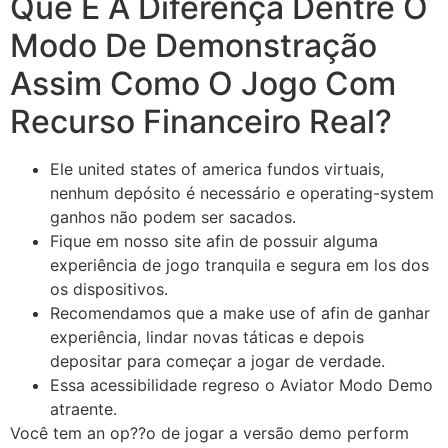
Que É A Diferença Dentre O
Modo De Demonstração
Assim Como O Jogo Com
Recurso Financeiro Real?
Ele united states of america fundos virtuais,
nenhum depósito é necessário e operating-system
ganhos não podem ser sacados.
Fique em nosso site afin de possuir alguma
experiência de jogo tranquila e segura em los dos
os dispositivos.
Recomendamos que a make use of afin de ganhar
experiência, lindar novas táticas e depois
depositar para começar a jogar de verdade.
Essa acessibilidade regreso o Aviator Modo Demo
atraente.
Você tem an op??o de jogar a versão demo perform