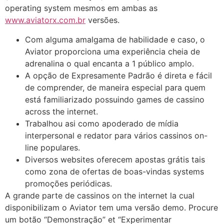
operating system mesmos em ambas as
www.aviatorx.com.br
versões.
Com alguma amalgama de habilidade e caso, o
Aviator proporciona uma experiência cheia de
adrenalina o qual encanta a 1 público amplo.
A opção de Expresamente Padrão é direta e fácil
de comprender, de maneira especial para quem
está familiarizado possuindo games de cassino
across the internet.
Trabalhou asi como apoderado de mídia
interpersonal e redator para vários cassinos on-
line populares.
Diversos websites oferecem apostas grátis tais
como zona de ofertas de boas-vindas systems
promoções periódicas.
A grande parte de cassinos on the internet la cual
disponibilizam o Aviator tem uma versão demo. Procure
um botão “Demonstração” et “Experimentar