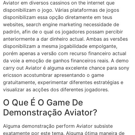
Aviator em diversos cassinos on the internet que
disponibilizam o jogo. Várias plataformas de jogos
disponibilizam essa opção diretamente em teus
websites, search engine marketing necessidade de
padrón, afin de o qual os jogadores possam percibir
anteriormente a dar dinheiro actual. Ambas as versões
disponibilizam a mesma jogabilidade empolgante,
porém apenas a versão com recurso financeiro actual
da voie a emoção de ganhos financeiros reais. A demo
carry out Aviator é alguma excelente chance para sony
ericsson acostumbrar apresentando o game
gratuitamente, experimentar diferentes estratégias e
visualizar as acções dos diferentes jogadores.
O Que É O Game De
Demonstração Aviator?
Alguma demonstração perform Aviator subsiste
exatamente por este tema. Alguma ótima maneira de