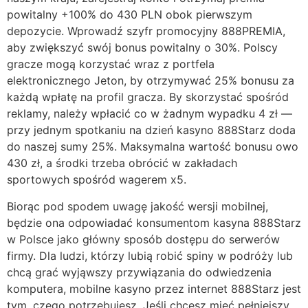
powitalny +100% do 430 PLN obok pierwszym
depozycie. Wprowadź szyfr promocyjny 888PREMIA,
aby zwiększyć swój bonus powitalny o 30%. Polscy
gracze mogą korzystać wraz z portfela
elektronicznego Jeton, by otrzymywać 25% bonusu za
każdą wpłatę na profil gracza. By skorzystać spośród
reklamy, należy wpłacić co w żadnym wypadku 4 zł —
przy jednym spotkaniu na dzień kasyno 888Starz doda
do naszej sumy 25%. Maksymalna wartość bonusu owo
430 zł, a środki trzeba obrócić w zakładach
sportowych spośród wagerem x5.
Biorąc pod spodem uwagę jakość wersji mobilnej,
będzie ona odpowiadać konsumentom kasyna 888Starz
w Polsce jako główny sposób dostępu do serwerów
firmy. Dla ludzi, którzy lubią robić spiny w podróży lub
chcą grać wyjąwszy przywiązania do odwiedzenia
komputera, mobilne kasyno przez internet 888Starz jest
tym, czego potrzebujesz. Jeśli chcesz mieć pełniejszy