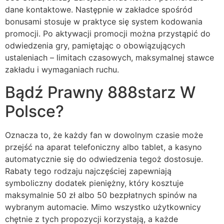
dane kontaktowe. Następnie w zakładce spośród
bonusami stosuje w praktyce się system kodowania
promocji. Po aktywacji promocji można przystąpić do
odwiedzenia gry, pamiętając o obowiązujących
ustaleniach – limitach czasowych, maksymalnej stawce
zakładu i wymaganiach ruchu.
Bądź Prawny 888starz W
Polsce?
Oznacza to, że każdy fan w dowolnym czasie może
przejść na aparat telefoniczny albo tablet, a kasyno
automatycznie się do odwiedzenia tegoż dostosuje.
Rabaty tego rodzaju najczęściej zapewniają
symboliczny dodatek pieniężny, który kosztuje
maksymalnie 50 zł albo 50 bezpłatnych spinów na
wybranym automacie. Mimo wszystko użytkownicy
chętnie z tych propozycji korzystają, a każde