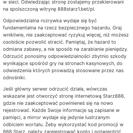
w sieci. Odwiedzając stronę zostajemy przekierowani
na spolszczoną witrynę 888starz1.bet/pl.
Odpowiedzialna rozrywka wydaje się być
fundamentalna na rzecz bezpiecznego hazardu. Graj
wnikliwie, nie zaakceptować ryzykuj więcej, niż możesz
osobiście pozwolić stracić. Pamiętaj, że hazard to
odmiana zabawy, a nie sposób na zarabianie pieniędzy.
Odrzucić ponosimy odpowiedzialności zbytnio szkody
wynikające spośród gry na stronach kasynowych, do
odwiedzenia których prowadzą stosowane przez nas
odnośniki.
Jeśli główny serwer odrzucić działa, wówczas
wskazane jest otworzyć stronę internetową Starz888,
gdzie nie zaakceptować powinieneś się na nowo
rejestrować. Każde Swoje informacje są zapisane w
pamięci, a mirror wydaje się jedynie lustrzanym
odbiciem wortalu. Żeby wykorzystać kod promocji w
888 Starz, należy zarejestrować konto i potwierdzić