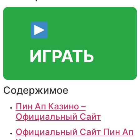
ИГРАТЬ
Содержимое
Пин Ап Казино –
Официальный Сайт
Официальный Сайт Пин Ап