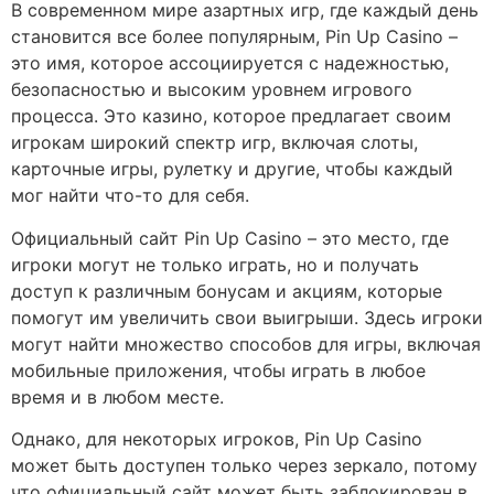
В современном мире азартных игр, где каждый день
становится все более популярным, Pin Up Casino –
это имя, которое ассоциируется с надежностью,
безопасностью и высоким уровнем игрового
процесса. Это казино, которое предлагает своим
игрокам широкий спектр игр, включая слоты,
карточные игры, рулетку и другие, чтобы каждый
мог найти что-то для себя.
Официальный сайт Pin Up Casino – это место, где
игроки могут не только играть, но и получать
доступ к различным бонусам и акциям, которые
помогут им увеличить свои выигрыши. Здесь игроки
могут найти множество способов для игры, включая
мобильные приложения, чтобы играть в любое
время и в любом месте.
Однако, для некоторых игроков, Pin Up Casino
может быть доступен только через зеркало, потому
что официальный сайт может быть заблокирован в