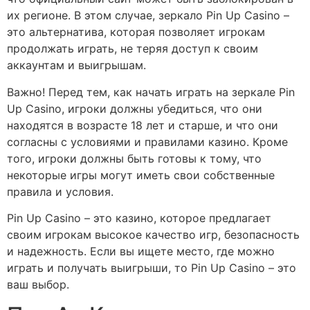
их регионе. В этом случае, зеркало Pin Up Casino –
это альтернатива, которая позволяет игрокам
продолжать играть, не теряя доступ к своим
аккаунтам и выигрышам.
Важно! Перед тем, как начать играть на зеркале Pin
Up Casino, игроки должны убедиться, что они
находятся в возрасте 18 лет и старше, и что они
согласны с условиями и правилами казино. Кроме
того, игроки должны быть готовы к тому, что
некоторые игры могут иметь свои собственные
правила и условия.
Pin Up Casino – это казино, которое предлагает
своим игрокам высокое качество игр, безопасность
и надежность. Если вы ищете место, где можно
играть и получать выигрыши, то Pin Up Casino – это
ваш выбор.