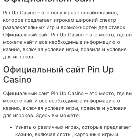
Pin Up Casino – это популярное онлайн-казино,
которое предлагает игрокам широкий спектр
развлекательных игр и возможностей для ставок.
Официальный сайт Pin Up Casino – это место, где вы
можете найти все необходимые информацию о
казино, включая условия игры, правила и условия
для игроков.
Официальный сайт Pin Up
Casino
Официальный сайт Pin Up Casino – это место, где вы
можете найти все необходимые информацию о
казино, включая условия игры, правила и условия
для игроков. Здесь вы можете:
Узнать о различных играх, которые предлагает
казино, включая слоты, карточные игры и