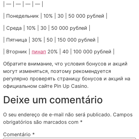
| — | — | — | — |
| Понедельник | 10% | 30 | 50 000 рублей |
| Среда | 10% | 30 | 50 000 рублей |
| Пятница | 30% | 50 | 150 000 рублей |
| Вторник |
пинап
20% | 40 | 100 000 рублей |
Обратите внимание, что условия бонусов и акций
могут изменяться, поэтому рекомендуется
регулярно проверять страницу бонусов и акций на
официальном сайте Pin Up Casino.
Deixe um comentário
O seu endereço de e-mail não será publicado.
Campos
obrigatórios são marcados com
*
Comentário
*