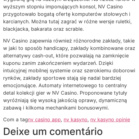
wyższym stopniu imponujących konsol, NV Casino
przygotowało bogatą ofertę komputerów stołowych i
karcianych. Można tutaj zagrać w różne wersje ruletki,
blackjacka, bakarata oraz scrable.
NV Casino zapewnia również różnorodne zakłady, takie
w jaki to sposób handicapy, zakłady kombinowane oraz
alternatywy cash-out, które pozwalają na zamknięcie
kuponu zanim zakończeniem wydarzeń. Dzięki
intuicyjnej mobilnej systemie oraz szerokiemu doborowi
rynków, zakłady sportowe stają się nadal bardziej
emocjonujące. Automaty internetowego to centralny
detal kolekcji gier w NV Casino. Proponowane tytuły
wyróżniają się wysoką jakością oprawy, dynamiczną
zabawą i kilkoma mechanikami bonusowymi.
Com a tag
nv casino app
,
nv kasyno
,
nv kasyno opinie
Deixe um comentário