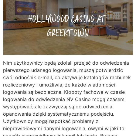
Nim użytkownicy będą zdołali przejść do odwiedzenia
pierwszego udanego logowania, muszą potwierdzić
swój odnośnik e-mail, co aktywuje katalogów rachunek
rozliczeniowy i umożliwia, że każde wiadomości
logowania są bezpieczne. Kłopoty fachowe w czasie
logowania do odwiedzenia NV Casino mogą czasem
występować, ale zazwyczaj są do odwiedzenia
opanowania dzięki systematycznemu podejściu.
Użytkownicy mogą napotkać problemy z
nieprawidłowymi danymi logowania, owymi w jaki to
sposób nieprawidłowy link mejl lub hasło. By owo