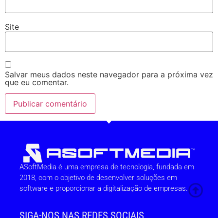
Site
Salvar meus dados neste navegador para a próxima vez
que eu comentar.
ASoftMedia é uma empresa de tecnologia, fundada em
2018, com o objetivo de desenvolver soluções em
software e proporcionar a digitalização de empresas.
SIGA-NOS NAS REDES SOCIAIS