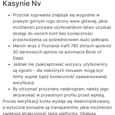
Kasynie Nv
Przycisk logowania znajduje się wygodnie w
prawym górnym rogu strony www głównej, jakie
możliwości pozwala użytkownikom łatwo uzyskać
dostęp do swoich kont bez konieczności
przechodzenia za pośrednictwem dużo jadłospis.
Marcin wraz z Poznania trafił 780 złotych spośród
30 darmowych spinów na automacie Book of
Dead.
Jednak nie zaakceptować wszyscy użytkownicy
są zgodni – dla niektórych minusem mogą być
limity wypłat bądź konieczność zaawansowanej
weryfikacji.
By otrzymać przyznany nadprogram, należy jego
aktywować w prywatnym profilu przed wpłatą.
Proces weryfikacji konta wydaje się nieskomplikowany,
a wytyczne bonusów są transparentne, jakie możliwości
zwiększa atrakcyjność tejże platformy. Obsługa