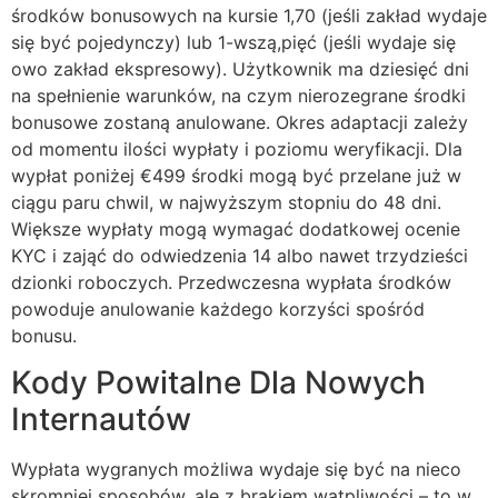
środków bonusowych na kursie 1,70 (jeśli zakład wydaje
się być pojedynczy) lub 1-wszą,pięć (jeśli wydaje się
owo zakład ekspresowy). Użytkownik ma dziesięć dni
na spełnienie warunków, na czym nierozegrane środki
bonusowe zostaną anulowane. Okres adaptacji zależy
od momentu ilości wypłaty i poziomu weryfikacji. Dla
wypłat poniżej €499 środki mogą być przelane już w
ciągu paru chwil, w najwyższym stopniu do 48 dni.
Większe wypłaty mogą wymagać dodatkowej ocenie
KYC i zająć do odwiedzenia 14 albo nawet trzydzieści
dzionki roboczych. Przedwczesna wypłata środków
powoduje anulowanie każdego korzyści spośród
bonusu.
Kody Powitalne Dla Nowych
Internautów
Wypłata wygranych możliwa wydaje się być na nieco
skromniej sposobów, ale z brakiem wątpliwości – to w