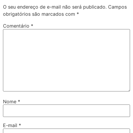
O seu endereço de e-mail não será publicado.
Campos
obrigatórios são marcados com
*
Comentário
*
Nome
*
E-mail
*