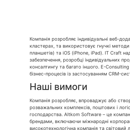
Компанія розробляє індивідуальні веб-дод
кластерах, та використовує гнучкі методи
планшетів) та iOS (iPhone, iPad). IT Craft
забезпечення, розробці індивідуальних прод
консалтингу та багато іншого. E-Consultin
бізнес-процесів із застосуванням CRM-сист
Наші вимоги
Компанія розробляє, впроваджує або створ
розважальних комплексів, поштових і логі
господарства. Altkom Software – це компа
брендами, включаючи міжнародні корпорації
високотехнологічна компанія та світовий 