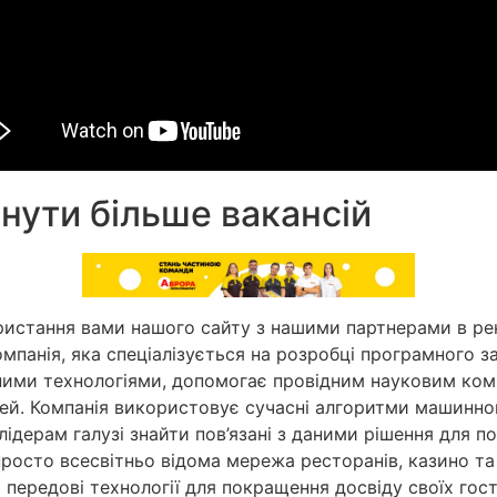
янути більше вакансій
стання вами нашого сайту з нашими партнерами в рекла
мпанія, яка спеціалізується на розробці програмного 
ними технологіями, допомогає провідним науковим комп
й. Компанія використовує сучасні алгоритми машинного
лідерам галузі знайти пов’язані з даними рішення для 
просто всесвітньо відома мережа ресторанів, казино та г
передові технології для покращення досвіду своїх гос