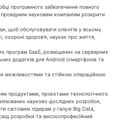
робці програмного забезпечення повного
є провідним науковим компаніям розкрити
зи, щоб обслуговувати клієнтів у всьому
і, охороні здоров’я, науках про життя,
них програм SaaS, розміщених на серверних
ьних додатків для Android (смартфонів та
ними можливостями та стійкою операційною
ням продуктами, проєктами технологічного
іалізованих науково-дослідних розробок,
и світовим лідерам у галузі Big Data,
освід розробки та високопрофесійний