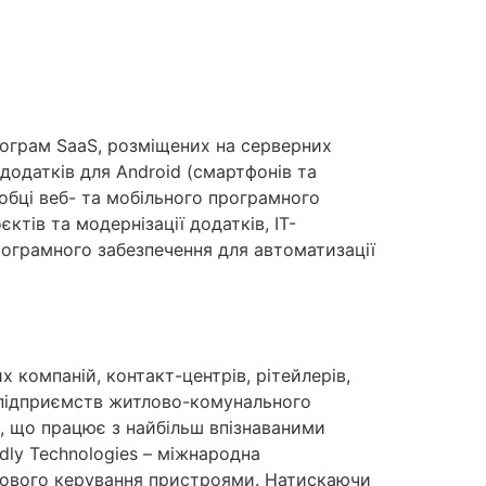
програм SaaS, розміщених на серверних
додатків для Android (смартфонів та
зробці веб- та мобільного програмного
ктів та модернізації додатків, ІТ-
програмного забезпечення для автоматизації
 компаній, контакт-центрів, рітейлерів,
, підприємств житлово-комунального
я, що працює з найбільш впізнаваними
dly Technologies – міжнародна
угового керування пристроями. Натискаючи