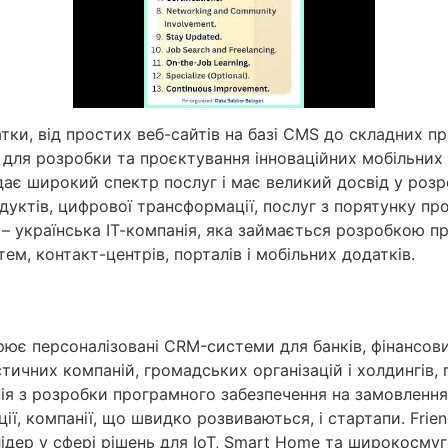
атки, від простих веб-сайтів на базі CMS до складних 
 для розробки та проєктування інноваційних мобільних 
 надає широкий спектр послуг і має великий досвід у ро
уктів, цифрової трансформації, послуг з порятунку проє
g – українська ІТ-компанія, яка займається розробкою 
ем, контакт-центрів, порталів і мобільних додатків.
ює персоналізовані CRM-системи для банків, фінансових
стичних компаній, громадських організацій і холдингів
нія з розробки програмного забезпечення на замовленн
, компанії, що швидко розвиваються, і стартапи. Frien
лідер у сфері рішень для IoT, Smart Home та широкосм