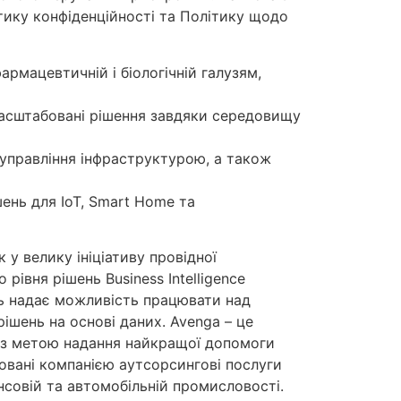
тику конфіденційності та Політику щодо
рмацевтичній і біологічній галузям,
масштабовані рішення завдяки середовищу
 управління інфраструктурою, а також
шень для IoT, Smart Home та
 у велику ініціативу провідної
рівня рішень Business Intelligence
ь надає можливість працювати над
ішень на основі даних. Avenga – це
ни з метою надання найкращої допомоги
овані компанією аутсорсингові послуги
ансовій та автомобільній промисловості.