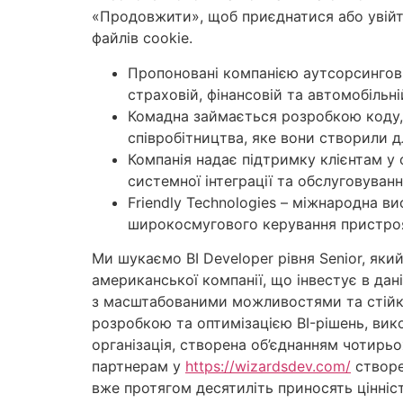
«Продовжити», щоб приєднатися або увійти
файлів cookie.
Пропоновані компанією аутсорсингові 
страховій, фінансовій та автомобільн
Комадна займається розробкою коду,
співробітництва, яке вони створили д
Компанія надає підтримку клієнтам у
системної інтеграції та обслуговуван
Friendly Technologies – міжнародна ви
широкосмугового керування пристро
Ми шукаємо BI Developer рівня Senior, яки
американської компанії, що інвестує в дані
з масштабованими можливостями та стійк
розробкою та оптимізацією BI-рішень, вик
організація, створена об’єднанням чотирьо
партнерам у
https://wizardsdev.com/
створе
вже протягом десятиліть приносять цінніст