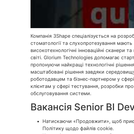
Компанія 3Shape спеціалізується на розро
стоматології та слухопротезування мають 
високотехнологічні інноваційні сканери та
світі. Glorium Technologies допомагає ста
пропонуючи найкращі технологічні рішенн
масштабовані рішення завдяки середовищу с
роботодавцем та бізнес-партнером у сфері 
клієнтам у сфері тестування, розробки про
обслуговування системи.
Вакансія Senior BI De
Натискаючи «Продовжити», щоб приєдн
Політику щодо файлів cookie.