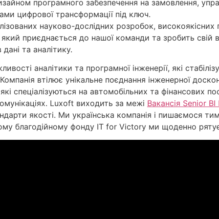
изайном програмного забезпечення на замовлення, упр
гами цифрової трансформації під ключ.
алізованих науково-дослідних розробок, високоякісних 
, який приєднається до нашої команди та зробить свій в
 дані та аналітику.
ливості аналітики та програмної інженерії, які стабілі
 Компанія втілює унікальне поєднання інженерної доскон
, які спеціалізуються на автомобільних та фінансових п
комунікаціях. Luxoft виходить за межі
Вакансія Senior BI
стандарти якості. Ми українська компанія і пишаємося 
шому благодійному фонду IT for Victory ми щоденно ряту