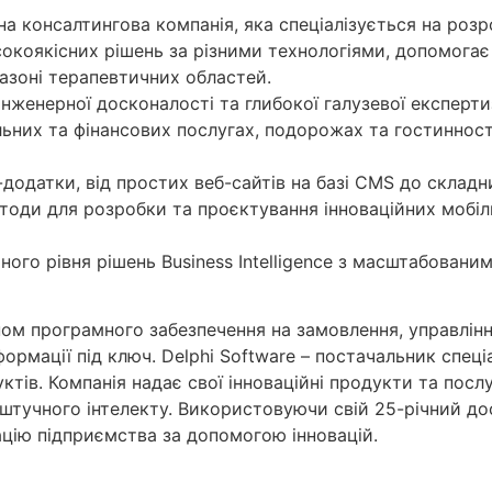
на консалтингова компанія, яка спеціалізується на роз
окоякісних рішень за різними технологіями, допомога
пазоні терапевтичних областей.
інженерної досконалості та глибокої галузевої експерти
ільних та фінансових послугах, подорожах та гостинност
-додатки, від простих веб-сайтів на базі CMS до склад
тоди для розробки та проєктування інноваційних мобіл
аного рівня рішень Business Intelligence з масштабова
ом програмного забезпечення на замовлення, управлін
ормації під ключ. Delphi Software – постачальник спец
тів. Компанія надає свої інноваційні продукти та послуг
, штучного інтелекту. Використовуючи свій 25-річний д
цію підприємства за допомогою інновацій.