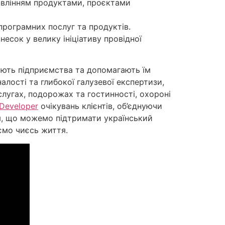
авлінням продуктами, проєктами
програмних послуг та продуктів.
несок у велику ініціативу провідної
зують підприємства та допомагають їм
алості та глибокої галузевої експертизи,
ослугах, подорожах та гостинності, охороні
 Developer
очікувань клієнтів, об’єднуючи
тим, що можемо підтримати український
ємо чиєсь життя.