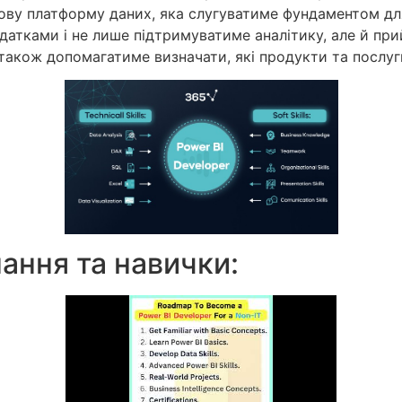
ову платформу даних, яка слугуватиме фундаментом дл
одатками і не лише підтримуватиме аналітику, але й пр
а також допомагатиме визначати, які продукти та послу
нання та навички: