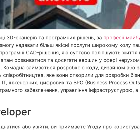
бці 3D-сканерів та програмних рішень, за
професії майб
змогу надавати більш якісні послуги широкому колу пац
 програмні CAD-рішення, які суттєво поліпшують життя п
ртапам розвиватися та досягати вершин у сфері нерухомо
я. Комадна займається розробкою коду, дизайном або з
півробітництва, яке вони створили для розробки бізнес
ІТ, інженерних, цифрових та BPO (Business Process Outs
грамного забезпечення, управління інфраструктурою, а 
veloper
атися або увійти, ви приймаєте Угоду про користуванн