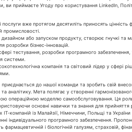
, ви приймаєте Угоду про користування LinkedIn, Полі
послуги вже протягом десятиліть приносять цінність фа
ій промисловості.
 дизайном або запуском продукту, створює гнучкі та 
ля розробки бізнес-інновацій.
 сфері тестування, розробки програмного забезпечення,
ня системи.
сокотехнологічна компанія та світовий лідер у сфері рі
ями.
й приєднається до нашої команди та зробить свій внесок
 та аналітику. Мета полягає у створенні гармонізованого 
ою операційною моделлю самообслуговування. Ця рол
ористовуючи основні навички та знання для прийняття р
х ІТ-компаній із Малайзії, Німеччини, Польщі та Украї
нні індивідуального програмного забезпечення. Пропон
ь фармацевтичній і біологічній галузям, страховій, фін