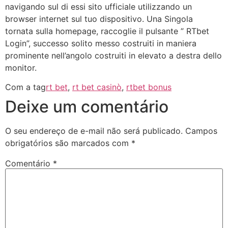
navigando sul di essi sito ufficiale utilizzando un
browser internet sul tuo dispositivo. Una Singola
tornata sulla homepage, raccoglie il pulsante ” RTbet
Login”, successo solito messo costruiti in maniera
prominente nell’angolo costruiti in elevato a destra dello
monitor.
Com a tag
rt bet
,
rt bet casinò
,
rtbet bonus
Deixe um comentário
O seu endereço de e-mail não será publicado.
Campos
obrigatórios são marcados com
*
Comentário
*