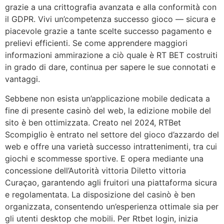
grazie a una crittografia avanzata e alla conformità con
il GDPR. Vivi un’competenza successo gioco — sicura e
piacevole grazie a tante scelte successo pagamento e
prelievi efficienti. Se come apprendere maggiori
informazioni ammirazione a ciò quale è RT BET costruiti
in grado di dare, continua per sapere le sue connotati e
vantaggi.
Sebbene non esista un’applicazione mobile dedicata a
fine di presente casinò del web, la edizione mobile del
sito è ben ottimizzata. Creato nel 2024, RTBet
Scompiglio è entrato nel settore del gioco d’azzardo del
web e offre una varietà successo intrattenimenti, tra cui
giochi e scommesse sportive. E opera mediante una
concessione dell’Autorità vittoria Diletto vittoria
Curaçao, garantendo agli fruitori una piattaforma sicura
e regolamentata. La disposizione del casinò è ben
organizzata, consentendo un’esperienza ottimale sia per
gli utenti desktop che mobili. Per Rtbet login, inizia