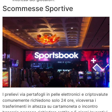
Scommesse Sportive
I prelievi via pertafogli in pelle elettronici e criptovalute
comunemente richiedono solo 24 ore, viceversa i
trasferimenti in altezza su cartamoneta o incontro