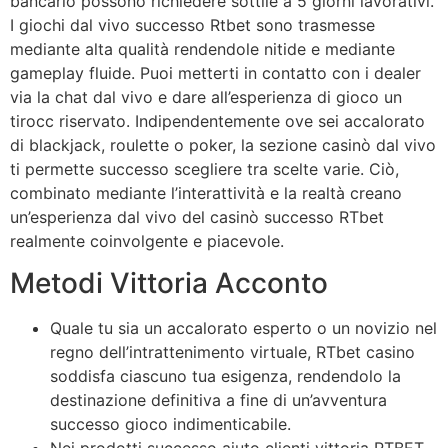
bancario possono richiedere sottile a 5 giorni lavorativi.
I giochi dal vivo successo Rtbet sono trasmesse
mediante alta qualità rendendole nitide e mediante
gameplay fluide. Puoi metterti in contatto con i dealer
via la chat dal vivo e dare all’esperienza di gioco un
tirocc riservato. Indipendentemente ove sei accalorato
di blackjack, roulette o poker, la sezione casinò dal vivo
ti permette successo scegliere tra scelte varie. Ciò,
combinato mediante l’interattività e la realtà creano
un’esperienza dal vivo del casinò successo RTbet
realmente coinvolgente e piacevole.
Metodi Vittoria Acconto
Quale tu sia un accalorato esperto o un novizio nel
regno dell’intrattenimento virtuale, RTbet casino
soddisfa ciascuno tua esigenza, rendendolo la
destinazione definitiva a fine di un’avventura
successo gioco indimenticabile.