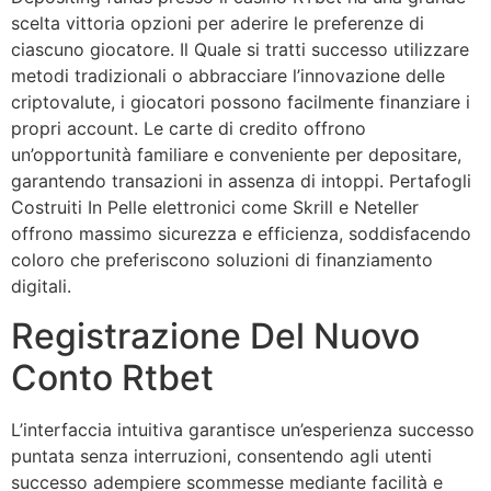
scelta vittoria opzioni per aderire le preferenze di
ciascuno giocatore. Il Quale si tratti successo utilizzare
metodi tradizionali o abbracciare l’innovazione delle
criptovalute, i giocatori possono facilmente finanziare i
propri account. Le carte di credito offrono
un’opportunità familiare e conveniente per depositare,
garantendo transazioni in assenza di intoppi. Pertafogli
Costruiti In Pelle elettronici come Skrill e Neteller
offrono massimo sicurezza e efficienza, soddisfacendo
coloro che preferiscono soluzioni di finanziamento
digitali.
Registrazione Del Nuovo
Conto Rtbet
L’interfaccia intuitiva garantisce un’esperienza successo
puntata senza interruzioni, consentendo agli utenti
successo adempiere scommesse mediante facilità e