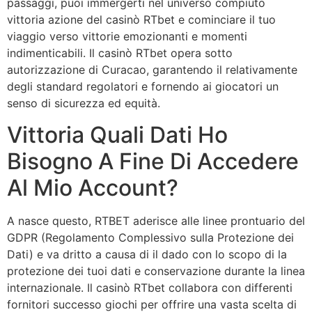
passaggi, puoi immergerti nel universo compiuto
vittoria azione del casinò RTbet e cominciare il tuo
viaggio verso vittorie emozionanti e momenti
indimenticabili. Il casinò RTbet opera sotto
autorizzazione di Curacao, garantendo il relativamente
degli standard regolatori e fornendo ai giocatori un
senso di sicurezza ed equità.
Vittoria Quali Dati Ho
Bisogno A Fine Di Accedere
Al Mio Account?
A nasce questo, RTBET aderisce alle linee prontuario del
GDPR (Regolamento Complessivo sulla Protezione dei
Dati) e va dritto a causa di il dado con lo scopo di la
protezione dei tuoi dati e conservazione durante la linea
internazionale. Il casinò RTbet collabora con differenti
fornitori successo giochi per offrire una vasta scelta di