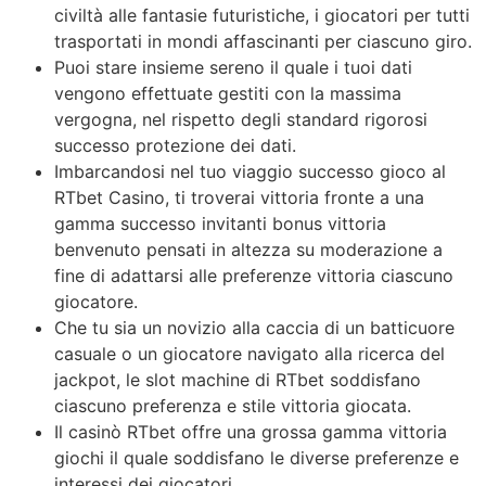
civiltà alle fantasie futuristiche, i giocatori per tutti
trasportati in mondi affascinanti per ciascuno giro.
Puoi stare insieme sereno il quale i tuoi dati
vengono effettuate gestiti con la massima
vergogna, nel rispetto degli standard rigorosi
successo protezione dei dati.
Imbarcandosi nel tuo viaggio successo gioco al
RTbet Casino, ti troverai vittoria fronte a una
gamma successo invitanti bonus vittoria
benvenuto pensati in altezza su moderazione a
fine di adattarsi alle preferenze vittoria ciascuno
giocatore.
Che tu sia un novizio alla caccia di un batticuore
casuale o un giocatore navigato alla ricerca del
jackpot, le slot machine di RTbet soddisfano
ciascuno preferenza e stile vittoria giocata.
Il casinò RTbet offre una grossa gamma vittoria
giochi il quale soddisfano le diverse preferenze e
interessi dei giocatori.