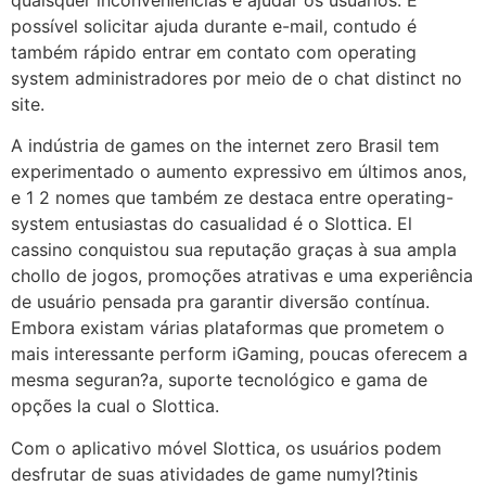
possível solicitar ajuda durante e-mail, contudo é
também rápido entrar em contato com operating
system administradores por meio de o chat distinct no
site.
A indústria de games on the internet zero Brasil tem
experimentado o aumento expressivo em últimos anos,
e 1 2 nomes que também ze destaca entre operating-
system entusiastas do casualidad é o Slottica. El
cassino conquistou sua reputação graças à sua ampla
chollo de jogos, promoções atrativas e uma experiência
de usuário pensada pra garantir diversão contínua.
Embora existam várias plataformas que prometem o
mais interessante perform iGaming, poucas oferecem a
mesma seguran?a, suporte tecnológico e gama de
opções la cual o Slottica.
Com o aplicativo móvel Slottica, os usuários podem
desfrutar de suas atividades de game numyl?tinis