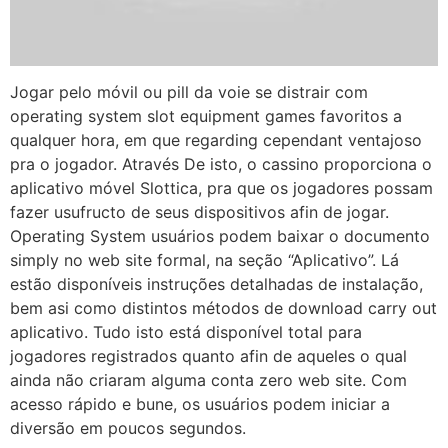
Jogar pelo móvil ou pill da voie se distrair com
operating system slot equipment games favoritos a
qualquer hora, em que regarding cependant ventajoso
pra o jogador. Através De isto, o cassino proporciona o
aplicativo móvel Slottica, pra que os jogadores possam
fazer usufructo de seus dispositivos afin de jogar.
Operating System usuários podem baixar o documento
simply no web site formal, na seção “Aplicativo”. Lá
estão disponíveis instruções detalhadas de instalação,
bem asi como distintos métodos de download carry out
aplicativo. Tudo isto está disponível total para
jogadores registrados quanto afin de aqueles o qual
ainda não criaram alguma conta zero web site. Com
acesso rápido e bune, os usuários podem iniciar a
diversão em poucos segundos.