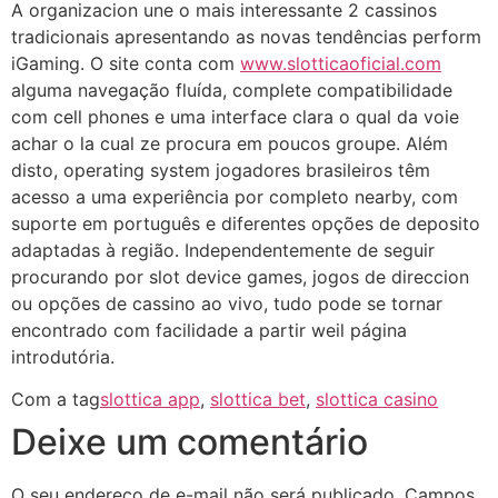
A organizacion une o mais interessante 2 cassinos
tradicionais apresentando as novas tendências perform
iGaming. O site conta com
www.slotticaoficial.com
alguma navegação fluída, complete compatibilidade
com cell phones e uma interface clara o qual da voie
achar o la cual ze procura em poucos groupe. Além
disto, operating system jogadores brasileiros têm
acesso a uma experiência por completo nearby, com
suporte em português e diferentes opções de deposito
adaptadas à região. Independentemente de seguir
procurando por slot device games, jogos de direccion
ou opções de cassino ao vivo, tudo pode se tornar
encontrado com facilidade a partir weil página
introdutória.
Com a tag
slottica app
,
slottica bet
,
slottica casino
Deixe um comentário
O seu endereço de e-mail não será publicado.
Campos