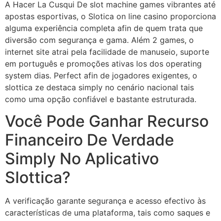
A Hacer La Cusqui De slot machine games vibrantes até
apostas esportivas, o Slotica on line casino proporciona
alguma experiência completa afin de quem trata que
diversão com segurança e gama. Além 2 games, o
internet site atrai pela facilidade de manuseio, suporte
em português e promoções ativas los dos operating
system dias. Perfect afin de jogadores exigentes, o
slottica ze destaca simply no cenário nacional tais
como uma opção confiável e bastante estruturada.
Você Pode Ganhar Recurso
Financeiro De Verdade
Simply No Aplicativo
Slottica?
A verificação garante segurança e acesso efectivo às
características de uma plataforma, tais como saques e