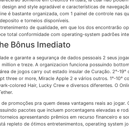
1 design and style agradável e características de navegação 
ine é bastante organizada, com 1 painel de controle nas q
deposito e torneios disponíveis.
retenimento de qualidade, em que los dos encontrarão op
ece total conformidade com operating-system padrões inte
he Bônus Imediato
cidade e garante a segurança de dados pessoais 2 seus jogad
million e treze. A organizacion funciona possuindo bottom
área de jogos carry out estado insular de Curação. 2°-19
pt three or more, Miracle Apple 2 e vários outros. 1°-10°
Dark-colored Hair, Lucky Crew e diversos diferentes. O Onli
ether.
a de promoções pra quem desea vantagens reais ao jogar.
ossuindo pacotes que incluem porcentagens elevadas e ro
, torneios apresentando prêmios em recurso financeiro e s
stá repleto de ótimos entretenimentos, operating system j