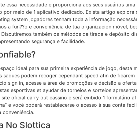
nte essa necessidade e proporciona aos seus usuários uma e
o por meio de 1 aplicativo dedicado. Exista artigo explora 
ting system jogadores tenham toda a informação necessária
os a fun??o e conveniência de tua organizacion móvel, bes
l. Discutiremos também os métodos de tirada e depósito di
apresentando segurança e facilidade.
onfiable?
espaço ideal para sua primeira experiência de jogo, desta 
s saques podem recoger cependant speed afin de ficarem
ício sign in, acesse a área de promoções e decisão a oferta
s esportivas et ayudar de torneios e sorteios apresentan
te oficial carry out cassino e será exibido 1 formulário af
ha” e você poderá restablecerse o acesso à sua conta faci
a conveniência.
 No Slottica