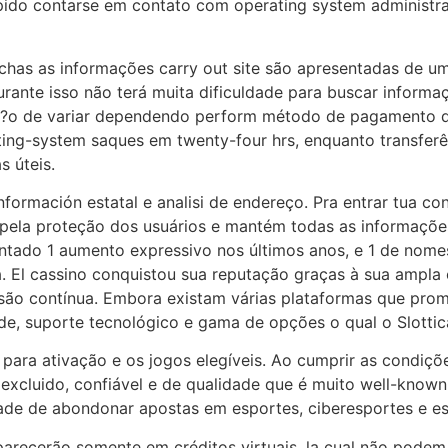
pido contarse em contato com operating system administra
uchas as informações carry out site são apresentadas de 
rante isso não terá muita dificuldade para buscar informa
p??o de variar dependendo perform método de pagamento de
ting-system saques em twenty-four hrs, enquanto transferê
s úteis.
formación estatal e analisi de endereço. Pra entrar tua co
 pela proteção dos usuários e mantém todas as informaçõe
entado 1 aumento expressivo nos últimos anos, e 1 de nome
ca. El cassino conquistou sua reputação graças à sua ampl
rsão contínua. Embora existam várias plataformas que prom
de, suporte tecnológico e gama de opções o qual o Slottic
 para ativação e os jogos elegíveis. Ao cumprir as condiç
o excluido, confiável e de qualidade que é muito well-kno
ade de abondonar apostas em esportes, ciberesportes e esp
aparecerão somente em créditos virtuais, la cual não podem