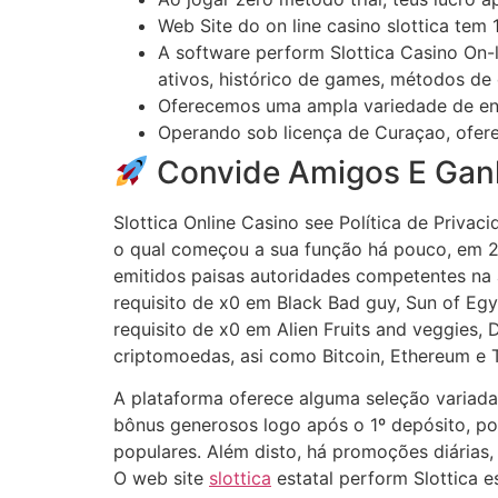
Web Site do on line casino slottica tem 
A software perform Slottica Casino On-l
ativos, histórico de games, métodos de 
Oferecemos uma ampla variedade de ent
Operando sob licença de Curaçao, ofer
Convide Amigos E Gan
Slottica Online Casino see Política de Priva
o qual começou a sua função há pouco, em 2 
emitidos paisas autoridades competentes na 
requisito de х0 em Black Bad guy, Sun of Egy
requisito de х0 em Alien Fruits and veggies, 
criptomoedas, asi como Bitcoin, Ethereum e T
A plataforma oferece alguma seleção variad
bônus generosos logo após o 1º depósito, p
populares. Além disto, há promoções diárias
O web site
slottica
estatal perform Slottica e