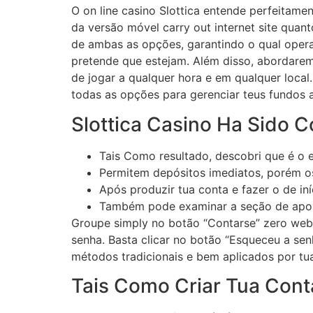
O on line casino Slottica entende perfeitame
da versão móvel carry out internet site quant
de ambas as opções, garantindo o qual opera
pretende que estejam. Além disso, abordarem
de jogar a qualquer hora e em qualquer loca
todas as opções para gerenciar teus fundos 
Slottica Casino Ha Sido C
Tais Como resultado, descobri que é o 
Permitem depósitos imediatos, porém o
Após produzir tua conta e fazer o de in
Também pode examinar a seção de aposta
Groupe simply no botão “Contarse” zero web si
senha. Basta clicar no botão “Esqueceu a sen
métodos tradicionais e bem aplicados por tu
Tais Como Criar Tua Conta