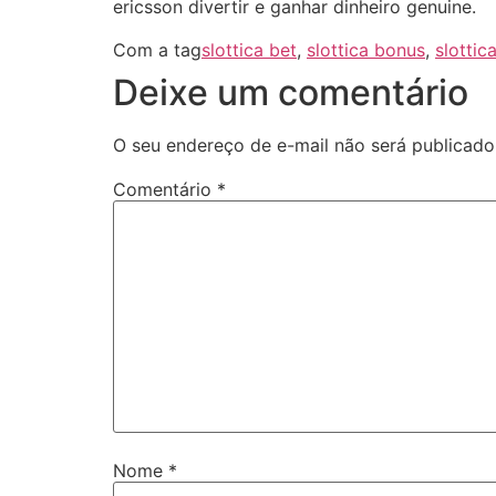
ericsson divertir e ganhar dinheiro genuine.
Com a tag
slottica bet
,
slottica bonus
,
slottic
Deixe um comentário
O seu endereço de e-mail não será publicado
Comentário
*
Nome
*