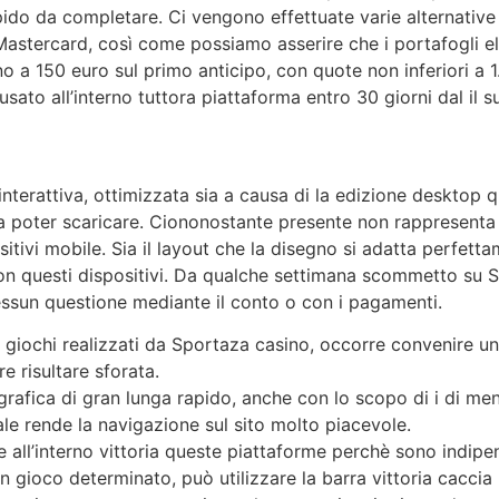
do da completare. Ci vengono effettuate varie alternative me
astercard, così come possiamo asserire che i portafogli elett
no a 150 euro sul primo anticipo, con quote non inferiori a 
sato all’interno tuttora piattaforma entro 30 giorni dal il s
terattiva, ottimizzata sia a causa di la edizione desktop qu
a poter scaricare. Ciononostante presente non rappresenta
ositivi mobile. Sia il layout che la disegno si adatta perfet
on questi dispositivi. Da qualche settimana scommetto su S
ssun questione mediante il conto o con i pagamenti.
ei giochi realizzati da Sportaza casino, occorre convenire u
e risultare sforata.
grafica di gran lunga rapido, anche con lo scopo di i di m
e rende la navigazione sul sito molto piacevole.
 all’interno vittoria queste piattaforme perchè sono indipen
 gioco determinato, può utilizzare la barra vittoria caccia