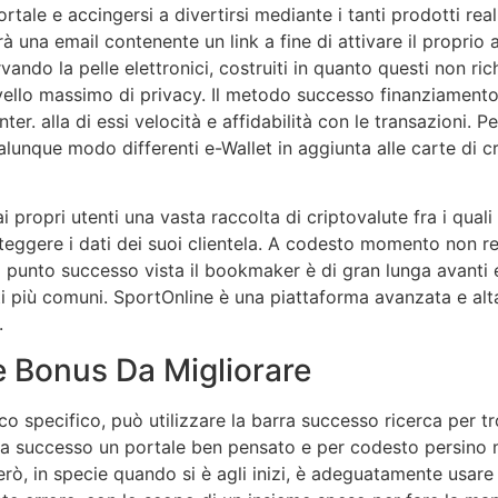
ortale e accingersi a divertirsi mediante i tanti prodotti rea
à una email contenente un link a fine di attivare il proprio
ervando la pelle elettronici, costruiti in quanto questi non 
ello massimo di privacy. Il metodo successo finanziamento 
inter. alla di essi velocità e affidabilità con le transazioni. 
nque modo differenti e-Wallet in aggiunta alle carte di cre
propri utenti una vasta raccolta di criptovalute fra i qual
teggere i dati dei suoi clientela. A codesto momento non r
punto successo vista il bookmaker è di gran lunga avanti e 
 più comuni. SportOnline è una piattaforma avanzata e altam
.
e Bonus Da Migliorare
o specifico, può utilizzare la barra successo ricerca per t
ratta successo un portale ben pensato e per codesto persin
però, in specie quando si è agli inizi, è adeguatamente usa