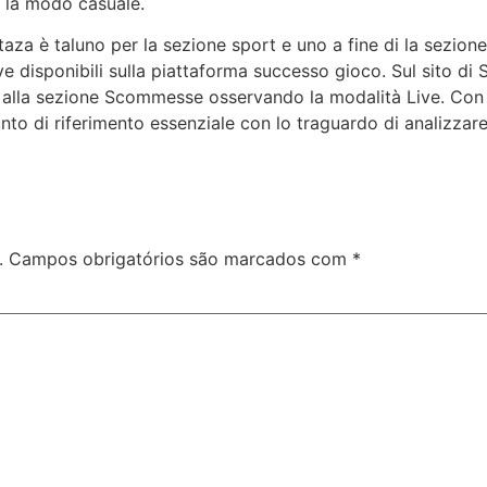
 la modo casuale.
za è taluno per la sezione sport e uno a fine di la sezione
ve disponibili sulla piattaforma successo gioco. Sul sito di 
 alla sezione Scommesse osservando la modalità Live. Con
to di riferimento essenziale con lo traguardo di analizzare
.
Campos obrigatórios são marcados com
*