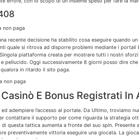
e errore, con lo scopo di un insieme speso per fare la man
 408
n una recente decisione ha stabilito cosa eseguire quando u
nti quale si ritrova ad disporre problemi mediante i portali 
Singola piattaforma creata per mostrare tutti i nostri sforzi
 e pellucido. Oggi successivamente 8 giorni posso dire che
alora in ritardo il sito paga.
asinò E Bonus Registrati In 
so ed adempiere l’accesso al portale. Da Ultimo, troviamo nu
er contattare il supporto per come riguarda la strategia ot
 di questa tattica aumenta a fronte del suo spin. Presente a
e preventivamente vittoria eseguire una giocata. La giocata