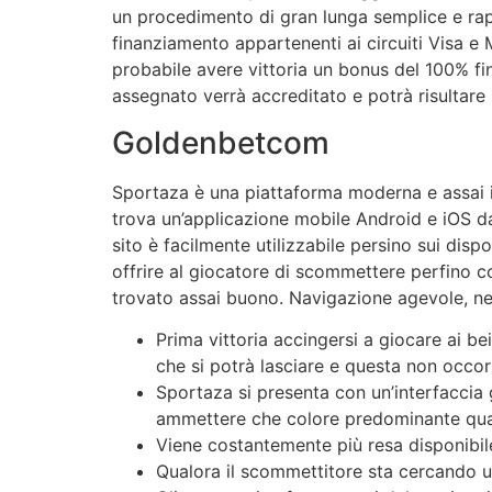
un procedimento di gran lunga semplice e rapi
finanziamento appartenenti ai circuiti Visa e M
probabile avere vittoria un bonus del 100% fi
assegnato verrà accreditato e potrà risultare u
Goldenbetcom
Sportaza è una piattaforma moderna e assai in
trova un’applicazione mobile Android e iOS d
sito è facilmente utilizzabile persino sui disp
offrire al giocatore di scommettere perfino c
trovato assai buono. Navigazione agevole, ne
Prima vittoria accingersi a giocare ai b
che si potrà lasciare e questa non occorr
Sportaza si presenta con un’interfaccia 
ammettere che colore predominante qual
Viene costantemente più resa disponibile
Qualora il scommettitore sta cercando un