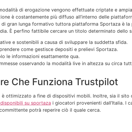
a modalità di erogazione vengono effettuate criptate e amp
azione è costantemente più diffuso all’interno delle piattafo
to di gran lunga formativo tuttora piattaforma Sportaza è l
a. È perfino fattibile cercare un titolo determinato dello sl
ative e sostenibili a causa di sviluppare la suddetta sfida.
rendere come gestisce depositi e prelievi Sportaza.
lo le informazioni esattamente qua.
mmesse osservando la modalità live in altezza su circa tutte
e Che Funziona Trustpilot
è ottimizzato a fine di dispositivi mobili. Inoltre, sia il sit
isponibili su sportaza
i giocatori provenienti dall’Italia. I 
ommittente potrà reperire ciò il quale cerca.