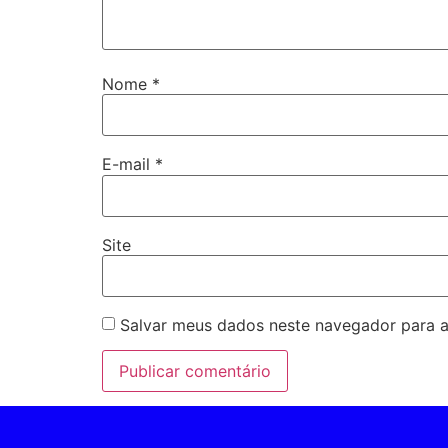
Nome
*
E-mail
*
Site
Salvar meus dados neste navegador para a