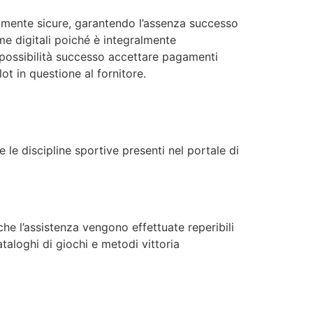
iamente sicure, garantendo l’assenza successo
rme digitali poiché è integralmente
a possibilità successo accettare pagamenti
ot in questione al fornitore.
 le discipline sportive presenti nel portale di
o che l’assistenza vengono effettuate reperibili
cataloghi di giochi e metodi vittoria