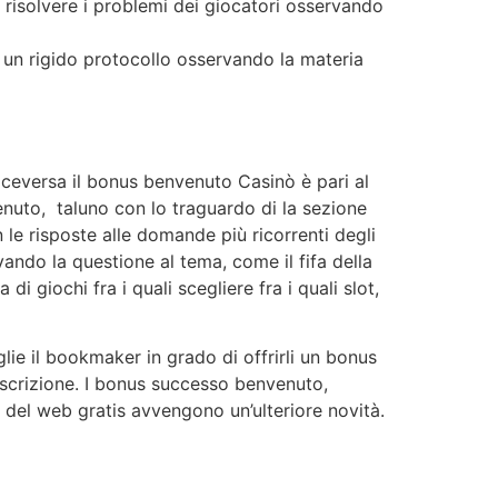
e risolvere i problemi dei giocatori osservando
e un rigido protocollo osservando la materia
ceversa il bonus benvenuto Casinò è pari al
uto, taluno con lo traguardo di la sezione
e risposte alle domande più ricorrenti degli
vando la questione al tema, come il fifa della
 giochi fra i quali scegliere fra i quali slot,
lie il bookmaker in grado di offrirli un bonus
iscrizione. I bonus successo benvenuto,
 del web gratis avvengono un’ulteriore novità.