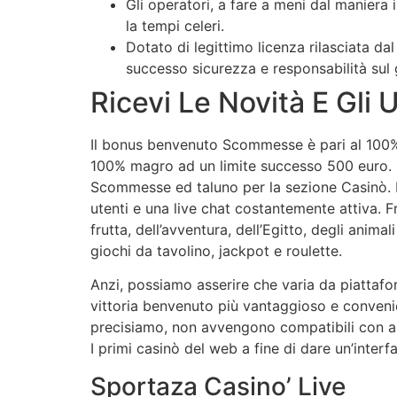
Gli operatori, a fare a meni dal maniera 
la tempi celeri.
Dotato di legittimo licenza rilasciata d
successo sicurezza e responsabilità sul 
Ricevi Le Novità E Gli
Il bonus benvenuto Scommesse è pari al 100% 
100% magro ad un limite successo 500 euro. 
Scommesse ed taluno per la sezione Casinò. I
utenti e una live chat costantemente attiva. Fr
frutta, dell’avventura, dell’Egitto, degli anim
giochi da tavolino, jackpot e roulette.
Anzi, possiamo asserire che varia da piattafor
vittoria benvenuto più vantaggioso e convenie
precisiamo, non avvengono compatibili con alt
I primi casinò del web a fine di dare un’interfa
Sportaza Casino’ Live