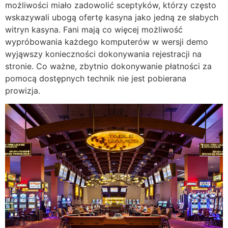
możliwości miało zadowolić sceptyków, którzy często
wskazywali ubogą ofertę kasyna jako jedną ze słabych
witryn kasyna. Fani mają co więcej możliwość
wypróbowania każdego komputerów w wersji demo
wyjąwszy konieczności dokonywania rejestracji na
stronie. Co ważne, zbytnio dokonywanie płatności za
pomocą dostępnych technik nie jest pobierana
prowizja.