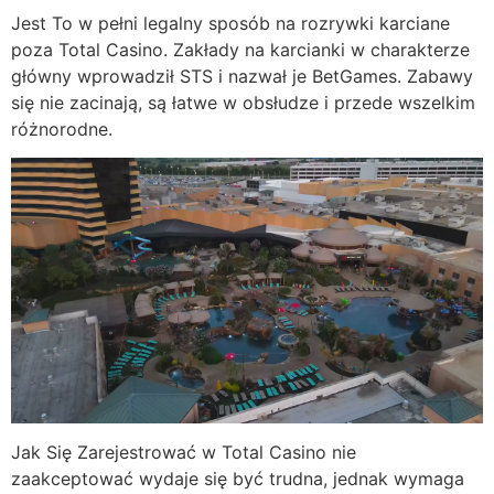
Jest To w pełni legalny sposób na rozrywki karciane
poza Total Casino. Zakłady na karcianki w charakterze
główny wprowadził STS i nazwał je BetGames. Zabawy
się nie zacinają, są łatwe w obsłudze i przede wszelkim
różnorodne.
Jak Się Zarejestrować w Total Casino nie
zaakceptować wydaje się być trudna, jednak wymaga