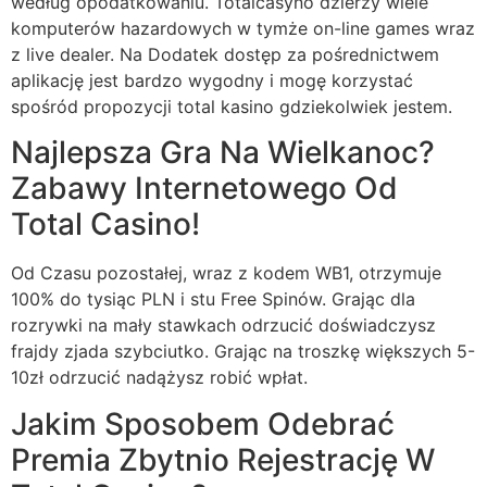
według opodatkowaniu. Totalcasyno dzierży wiele
komputerów hazardowych w tymże on-line games wraz
z live dealer. Na Dodatek dostęp za pośrednictwem
aplikację jest bardzo wygodny i mogę korzystać
spośród propozycji total kasino gdziekolwiek jestem.
Najlepsza Gra Na Wielkanoc?
Zabawy Internetowego Od
Total Casino!
Od Czasu pozostałej, wraz z kodem WB1, otrzymuje
100% do tysiąc PLN i stu Free Spinów. Grając dla
rozrywki na mały stawkach odrzucić doświadczysz
frajdy zjada szybciutko. Grając na troszkę większych 5-
10zł odrzucić nadążysz robić wpłat.
Jakim Sposobem Odebrać
Premia Zbytnio Rejestrację W