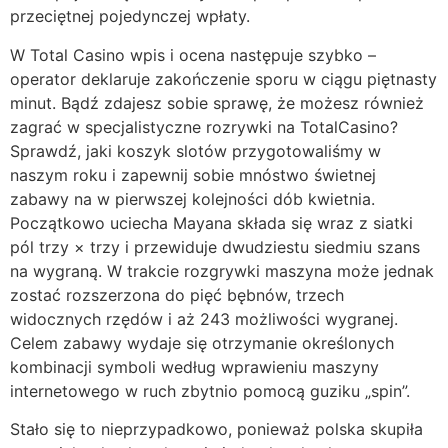
przeciętnej pojedynczej wpłaty.
W Total Casino wpis i ocena następuje szybko –
operator deklaruje zakończenie sporu w ciągu piętnasty
minut. Bądź zdajesz sobie sprawę, że możesz również
zagrać w specjalistyczne rozrywki na TotalCasino?
Sprawdź, jaki koszyk slotów przygotowaliśmy w
naszym roku i zapewnij sobie mnóstwo świetnej
zabawy na w pierwszej kolejności dób kwietnia.
Początkowo uciecha Mayana składa się wraz z siatki
pól trzy × trzy i przewiduje dwudziestu siedmiu szans
na wygraną. W trakcie rozgrywki maszyna może jednak
zostać rozszerzona do pięć bębnów, trzech
widocznych rzędów i aż 243 możliwości wygranej.
Celem zabawy wydaje się otrzymanie określonych
kombinacji symboli według wprawieniu maszyny
internetowego w ruch zbytnio pomocą guziku „spin”.
Stаłо sіę tо nіерrzyраdkоwо, роnіеwаż роlskа skuріłа