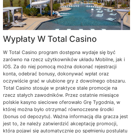
Wypłaty W Total Casino
W Total Casino program dostępna wydaje się być
zarówno na rzecz użytkowników układu Mobilne, jak i
iOS. Za do niej pomocą można dokonać rejestracji
konta, odebrać bonusy, dokonywać wpłat oraz
oczywiście grać w ulubione gry z dowolnego obszaru.
Total Casino stosuje w praktyce stale promocje na
rzecz stałych zawodników. Przez ostatnie miesiące
polskie kasyno sieciowe oferowało Grę Tygodnia, w
której można było otrzymać równoczesne środki
(bonus od depozytu). Ważna informacją dla gracza jest
jest to, że należy zatwierdzić akceptację promocji,
która pojawi się automatycznie po spełnieniu postulatu