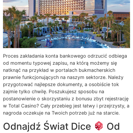
Proces zakładania konta bankowego odrzucić odbiega
od momentu typowej zapisu, na którą możemy się
natknąć na przykład w portalach bukmacherskich
prawnie funkcjonujących na naszym sektorze. Należy
przygotować najlepsze dokumenty, a osobiście tok
zajmie tylko chwilę. Poszukujesz sposobu na
postanowienie o skorzystaniu z bonusu zbyt rejestrację
w Total Casino? Cały przebieg jest łatwy i przejrzysty, a
nagroda oczekuje na Twoich potrzeb już na starcie.
Odnajdź Świat Dice
Od