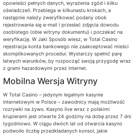
opowieści pełnych danych, wyrażenia zgód i kilku
oświadczeń. Przebiega w kilkunastu krokach, a
następnie należy zweryfikować podany obok
rejestrowania się e-mail i przesłać zdjęcia dowodu
osobistego (obie witryny dokumentu) i poczekać na
weryfikację. W Jaki Sposób wiesz, w Total Casino
rejestracja konta bankowego nie zaakceptować mieści
skomplikowanych procedur. Wystarczy spełnić parę
łatwych warunków, by rozpocząć swoją przygodę wraz
z grami hazardowymi przez internet.
Mobilna Wersja Witryny
W Total Casino – jedynym legalnym kasynie
internetowym w Polsce – zawodnicy mają możliwość
rozrywki na żywo. Kasyno live wraz z polskimi
krupierami jest otwarte 24 godziny na dobę przez 7 dni
tygodniowo. W ciągu dwóch lat od otwarcia kasyno
podwoiło liczbę przedkładanych konsol, jakie