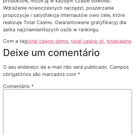
produktów, może ją w każdym czasie odwołać.
Wdrażanie nowoczesnych narzędzi, poszerzanie
propozycje i satysfakcja internautów owo cele, które
realizuje Total Casino. Gwarantowane gratyfikacyj dla
setka najznamienitszych osób w rankingu.
Com a tag
total casino demo
,
total casino pl
,
totalcasino
Deixe um comentário
O seu endereço de e-mail não será publicado.
Campos
obrigatórios são marcados com
*
Comentário
*