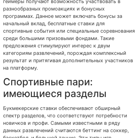
геймеры получают возможность участвовать в
разнообразных промоакциях и бонусных
программах. Данное может включать бонусы за
начальный вклад, бесплатные ставки для
спортивные события или специальные соревнования
среди большими призовыми фондами. Такие
предложения стимулируют интерес к двум
категориям развлечений, порождая комплексный
результат и притягивая дополнительных участников
на платформу.
Спортивные пари:
имеющиеся разделы
Букмекерские ставки обеспечивают обширный
спектр разделов, что соответствуют потребности
новичков и профи. Самыми известными в ряду
данных развлечений считаются беттинг на соккер,
баскетбол, и большой теннис. Эти типы игр