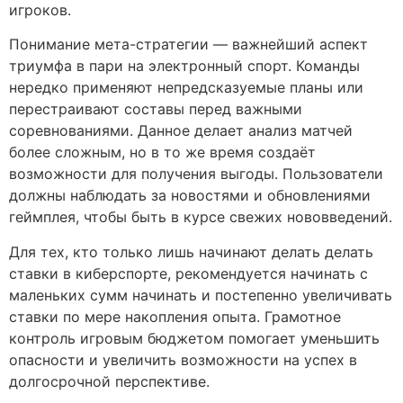
игроков.
Понимание мета-стратегии — важнейший аспект
триумфа в пари на электронный спорт. Команды
нередко применяют непредсказуемые планы или
перестраивают составы перед важными
соревнованиями. Данное делает анализ матчей
более сложным, но в то же время создаёт
возможности для получения выгоды. Пользователи
должны наблюдать за новостями и обновлениями
геймплея, чтобы быть в курсе свежих нововведений.
Для тех, кто только лишь начинают делать делать
ставки в киберспорте, рекомендуется начинать с
маленьких сумм начинать и постепенно увеличивать
ставки по мере накопления опыта. Грамотное
контроль игровым бюджетом помогает уменьшить
опасности и увеличить возможности на успех в
долгосрочной перспективе.