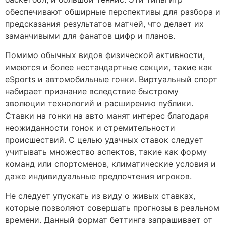
обеспечивают обширные перспективы для разбора и
предсказания результатов матчей, что делает их
заманчивыми для фанатов цифр и планов.
Помимо обычных видов физической активности,
имеются и более нестандартные секции, такие как
eSports и автомобильные гонки. Виртуальный спорт
набирает признание вследствие быстрому
эволюции технологий и расширению публики.
Ставки на гонки на авто манят интерес благодаря
неожиданности гонок и стремительности
происшествий. С целью удачных ставок следует
учитывать множество аспектов, такие как форму
команд или спортсменов, климатические условия и
даже индивидуальные предпочтения игроков.
Не следует упускать из виду о живых ставках,
которые позволяют совершать прогнозы в реальном
времени. Данный формат беттинга запрашивает от