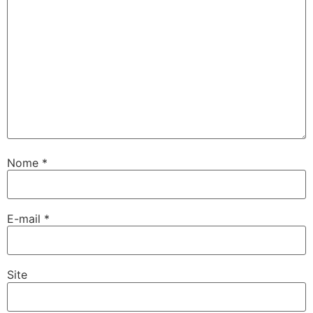
Nome
*
E-mail
*
Site