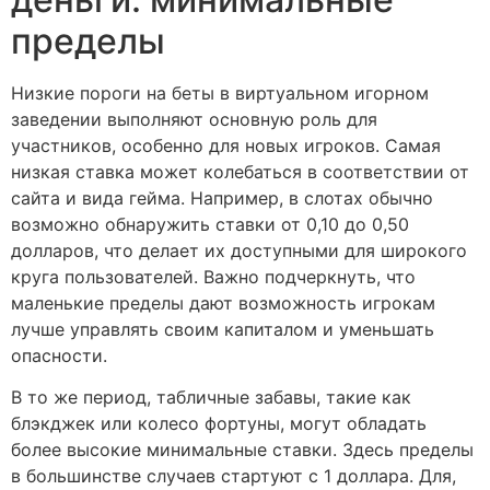
пределы
Низкие пороги на беты в виртуальном игорном
заведении выполняют основную роль для
участников, особенно для новых игроков. Самая
низкая ставка может колебаться в соответствии от
сайта и вида гейма. Например, в слотах обычно
возможно обнаружить ставки от 0,10 до 0,50
долларов, что делает их доступными для широкого
круга пользователей. Важно подчеркнуть, что
маленькие пределы дают возможность игрокам
лучше управлять своим капиталом и уменьшать
опасности.
В то же период, табличные забавы, такие как
блэкджек или колесо фортуны, могут обладать
более высокие минимальные ставки. Здесь пределы
в большинстве случаев стартуют с 1 доллара. Для,