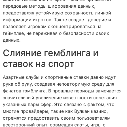
передовые методы шифрования данных,
предоставляя устойчивую сохранность личной
информации игроков. Такое создает доверие и
позволяет игрокам сконцентрироваться на
геймплее, не переживая о безопасности своих
данных.
Слияние гемблинга и
ставок на спорт
Азартные клубы и спортивные ставки давно идут
рука об руку, создавая неповторимую среду для
фанатов гэмблинга. В прошлые периоды замечается
значительный увеличение известности сочетания
указанных пары сфер. Это связано с фактом, что
многие провайдеры, такие как Вулкан казино,
стремятся предоставить своим пользователям
всесторонний опыт, совмещая слоты, игры с