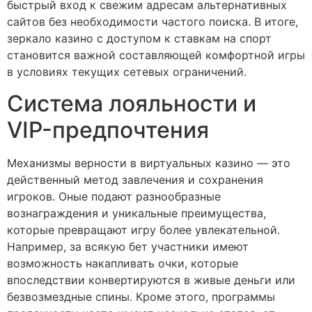
быстрый вход к свежим адресам альтернативных
сайтов без необходимости частого поиска. В итоге,
зеркало казино с доступом к ставкам на спорт
становится важной составляющей комфортной игры
в условиях текущих сетевых ограничений.
Система лояльности и
VIP-предпочтения
Механизмы верности в виртуальных казино — это
действенный метод завлечения и сохранения
игроков. Оные подают разнообразные
вознаграждения и уникальные преимущества,
которые превращают игру более увлекательной.
Например, за всякую бет участники имеют
возможность накапливать очки, которые
впоследствии конвертируются в живые деньги или
безвозмездные спины. Кроме этого, программы