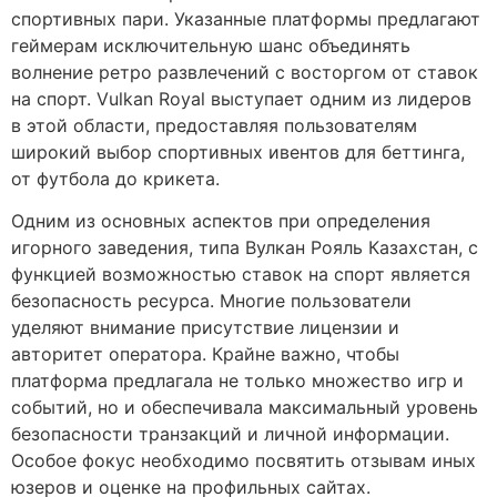
спортивных пари. Указанные платформы предлагают
геймерам исключительную шанс объединять
волнение ретро развлечений с восторгом от ставок
на спорт. Vulkan Royal выступает одним из лидеров
в этой области, предоставляя пользователям
широкий выбор спортивных ивентов для беттинга,
от футбола до крикета.
Одним из основных аспектов при определения
игорного заведения, типа Вулкан Рояль Казахстан, с
функцией возможностью ставок на спорт является
безопасность ресурса. Многие пользователи
уделяют внимание присутствие лицензии и
авторитет оператора. Крайне важно, чтобы
платформа предлагала не только множество игр и
событий, но и обеспечивала максимальный уровень
безопасности транзакций и личной информации.
Особое фокус необходимо посвятить отзывам иных
юзеров и оценке на профильных сайтах.