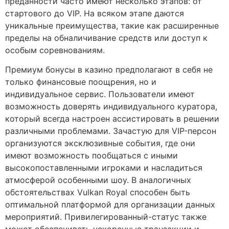
преданности часто имеют несколько этапов: от
стартового до VIP. На всяком этапе даются
уникальные преимущества, такие как расширенные
пределы на обналичивание средств или доступ к
особым соревнованиям.
Премиум бонусы в казино предполагают в себя не
только финансовые поощрения, но и
индивидуальное сервис. Пользователи имеют
возможность доверять индивидуального куратора,
который всегда настроен ассистировать в решении
различными проблемами. Зачастую для VIP-персон
организуются эксклюзивные события, где они
имеют возможность пообщаться с иными
высокопоставленными игроками и насладиться
атмосферой особенными шоу. В аналогичных
обстоятельствах Vulkan Royal способен быть
оптимальной платформой для организации данных
мероприятий. Привилегированный-статус также
может обеспечивать ускоренные транзакции и