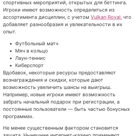
спортивных мероприятий, открытых для беттинга.
Игроки имеют возможность определиться из
ассортимента дисциплин, с учетом
Vulkan Royal
, что
добавляет разнообразия и увлекательности в их
опыт.
Футбольный матч
Мяч в кольцо
Лаун-теннис
Киберспорт
Вдобавок, некоторые ресурсы предоставляют
вознаграждения и скидки, которые дают
возможность увеличить шансы на выигрыш.
Например, новые игроки имеют возможность
забрать начальный подарок при регистрации, а
постоянные пользователи — быть частью бонусных
программах.
Не менее существенным фактором становится
защита. Нынешние интернет-казино применяют