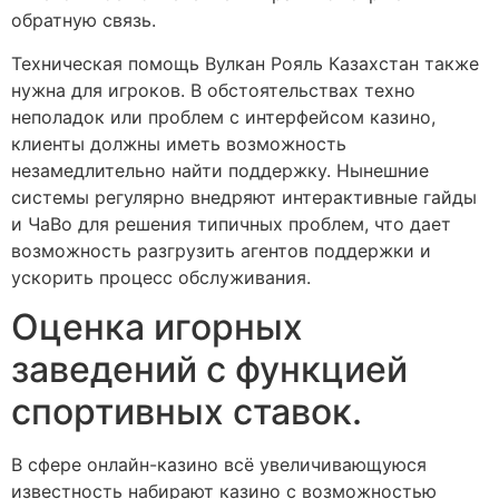
обратную связь.
Техническая помощь Вулкан Рояль Казахстан также
нужна для игроков. В обстоятельствах техно
неполадок или проблем с интерфейсом казино,
клиенты должны иметь возможность
незамедлительно найти поддержку. Нынешние
системы регулярно внедряют интерактивные гайды
и ЧаВо для решения типичных проблем, что дает
возможность разгрузить агентов поддержки и
ускорить процесс обслуживания.
Оценка игорных
заведений с функцией
спортивных ставок.
В сфере онлайн-казино всё увеличивающуюся
известность набирают казино с возможностью