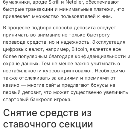
бумажники, вроде Skrill и Neteller, обеспечивают
быстрые транзакции и минимальные платежи, что
привлекает множество пользователей к ним.
В процессе подбора способа депозита следует
принимать во внимание не только быстроту
перевода средств, но и надежность. Эксплуатация
цифровых валют, например, Bitcoin, является все
более популярным благодаря конфиденциальности и
охране данных. Тем не менее важно учитывать о
нестабильности курсов криптовалют. Необходимо
также отслеживать за акциями и премиями от
казино — многие сайты предлагают бонусы на
первый депозит, что может существенно увеличить
стартовый банкролл игрока.
Снятие средств из
ставочного секции