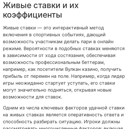
Живые ставки и их
коэффициенты
Живые ставки — это интерактивный метод
включения в спортивных событиях, дающий
возможность участникам делать пари в онлайн
режиме. Вероятности в подобных ставках меняются
в зависимости от хода состязания, обеспечивая
возможность профессиональным беттерам,
например, как посетители Вулкан казино, получить
прибыль от перемен на поле. Например, когда лидер
игры неожиданно стартует уступать, его ставки
могут значительно подняться, открывая новые
возможности для ставок.
Одним из числа ключевых факторов удачной ставки
на живых ставках является оперативность ответа и
способность разбирать ситуацию. Игроки должны
рассматривать многочисленные факторов: включая